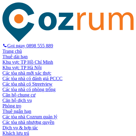
Gọi ngay
0898 555 889
Trang chủ
Thuê dài hạn
Khu vực TP Hồ Chí Minh
Khu vực TP Hà Nội
Các tòa nhà mới xác thực
Các tòa nhà có đánh giá PCCC
Các tòa nhà có Streetview
Các tòa nhà có phòng trống
Căn hộ chung cư
Căn hộ dịch vụ
Phòng trọ
Thuê ngắn hạn
Các tòa nhà Cozrum quản lý
Các tòa nhà nhượng quyền
Dịch vụ & hợp tác
Khách lưu trú