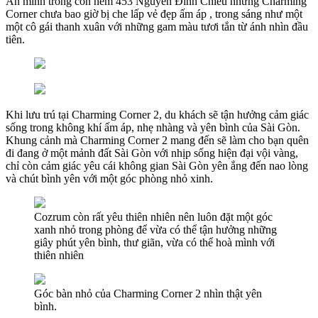
Ẩn mình trong con hẻm 453 Nguyễn Đình Chiểu nhưng Charming
Corner chưa bao giờ bị che lấp vẻ đẹp ấm áp , trong sáng như một
một cô gái thanh xuân với những gam màu tươi tắn từ ánh nhìn đầu
tiên.
Khi lưu trú tại Charming Corner 2, du khách sẽ tận hưởng cảm giác
sống trong không khí ấm áp, nhẹ nhàng và yên bình của Sài Gòn.
Khung cảnh mà Charming Corner 2 mang đến sẽ làm cho bạn quên
đi đang ở một mảnh đất Sài Gòn với nhịp sống hiện đại vội vàng,
chỉ còn cảm giác yêu cái không gian Sài Gòn yên ắng đến nao lòng
và chút bình yên với một góc phòng nhỏ xinh.
Cozrum còn rất yêu thiên nhiên nên luôn đặt một góc
xanh nhỏ trong phòng để vừa có thể tận hưởng những
giây phút yên bình, thư giãn, vừa có thể hoà mình với
thiên nhiên
Góc bàn nhỏ của Charming Corner 2 nhìn thật yên
bình.