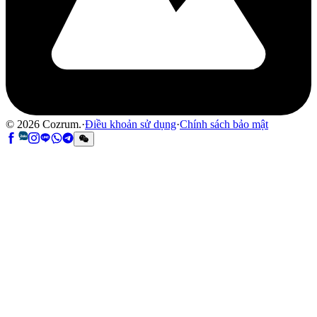
©
2026
Cozrum.
·
Điều khoản sử dụng
·
Chính sách bảo mật