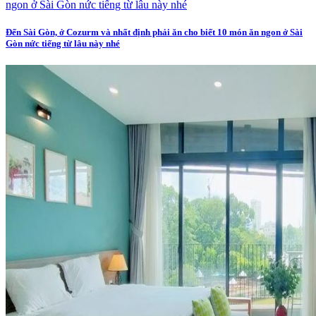
Đến Sài Gòn, ở Cozurm và nhất định phải ăn cho biết 10 món ăn ngon ở Sài
Gòn nức tiếng từ lâu này nhé