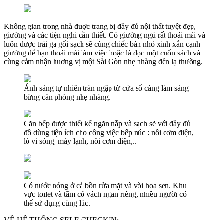
Không gian trong nhà được trang bị đầy đủ nội thất tuyệt đẹp,
giường và các tiện nghi cần thiết. Có giường ngủ rất thoải mái và
luôn được trải ga gối sạch sẽ cùng chiếc bàn nhỏ xinh xắn cạnh
giường để bạn thoải mái làm việc hoặc là đọc một cuốn sách và
cùng cảm nhận huơng vị một Sài Gòn nhẹ nhàng đến lạ thường.
Ánh sáng tự nhiên tràn ngập từ cửa sổ càng làm sáng
bừng căn phòng nhẹ nhàng.
Căn bếp được thiết kế ngăn nắp và sạch sẽ với đầy đủ
đồ dùng tiện ích cho công việc bếp núc : nồi cơm điện,
lò vi sóng, máy lạnh, nồi cơm điện,..
Có nước nóng ở cả bồn rửa mặt và vòi hoa sen. Khu
vực toilet và tắm có vách ngăn riêng, nhiều người có
thể sử dụng cùng lúc.
VỀ HỆ THỐNG SELF-CHECKIN: