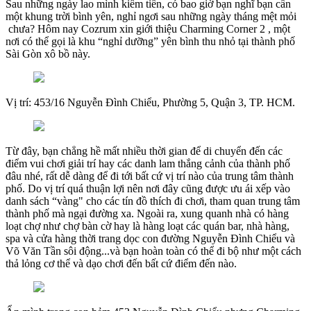
Sau những ngày lao mình kiếm tiền, có bao giờ bạn nghĩ bạn cần
một khung trời bình yên, nghỉ ngơi sau những ngày tháng mệt mỏi
chưa? Hôm nay Cozrum xin giới thiệu Charming Corner 2 , một
nơi có thể gọi là khu “nghỉ dưỡng” yên bình thu nhỏ tại thành phố
Sài Gòn xô bồ này.
Vị trí: 453/16 Nguyễn Đình Chiểu, Phường 5, Quận 3, TP. HCM.
Từ đây, bạn chẳng hề mất nhiều thời gian để di chuyển đến các
điểm vui chơi giải trí hay các danh lam thắng cảnh của thành phố
đâu nhé, rất dễ dàng để đi tới bất cứ vị trí nào của trung tâm thành
phố. Do vị trí quá thuận lợi nên nơi đây cũng được ưu ái xếp vào
danh sách “vàng" cho các tín đồ thích đi chơi, tham quan trung tâm
thành phố mà ngại đường xa. Ngoài ra, xung quanh nhà có hàng
loạt chợ như chợ bàn cờ hay là hàng loạt các quán bar, nhà hàng,
spa và cửa hàng thời trang dọc con đường Nguyễn Đình Chiểu và
Võ Văn Tần sôi động...và bạn hoàn toàn có thể đi bộ như một cách
thả lỏng cơ thể và dạo chơi đến bất cứ điểm đến nào.