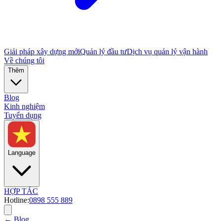
Giải pháp xây dựng mới
Quản lý đầu tư
Dịch vụ quản lý vận hành
Về chúng tôi
Thêm
Blog
Kinh nghiệm
Tuyển dụng
Language
HỢP TÁC
Hotline:
0898 555 889
← Blog