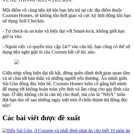
Một điểm vô cùng tiện lợi khi bạn lưu trú tại các địa điểm thuộc
Cozrum Homes, sẽ không tốn thời gian và cực kỳ linh động khi bạn
sử dụng Self-Checkin.
- Tự check-in an toàn và hiện đại với Smart-lock, không giới hạn
giờ ra vào.
- Ngoài việc có quyền truy cập 24/7 vào căn hộ, bạn cũng có thể sử
dụng tiện nghi giặt ủi của Cozrum bất cứ lúc nào.
Giữa nhịp sống hiện đại tất bật, đừng quên dành thời gian quan tâm
và sẻ chia tới bản thân và những người yêu thương. Ẩn mình giữa
Sài Gòn đông đúc bộn bề, Cozrum Homes luôn cố gắng hết mình
để mang tới không hoàn toàn yên tĩnh và ấm cúng cho gia đình của
bạn. Ở đây không chỉ là căn hộ cho thuê, mà còn là “NHÀ” luôn
đợi bạn tìm về sau những ngày mệt mỏi ở chốn thành thị đông đúc
này!
Các bài viết được đề xuất