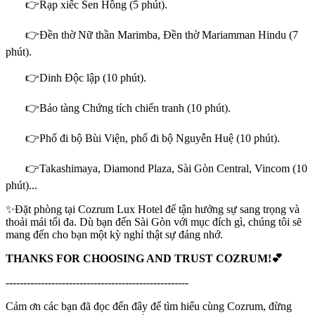
👉Rạp xiếc Sen Hồng (5 phút).
👉Đền thờ Nữ thần Marimba, Đền thờ Mariamman Hindu (7
phút).
👉Dinh Độc lập (10 phút).
👉Bảo tàng Chứng tích chiến tranh (10 phút).
👉Phố đi bộ Bùi Viện, phố đi bộ Nguyễn Huệ (10 phút).
👉Takashimaya, Diamond Plaza, Sài Gòn Central, Vincom (10
phút)...
✨Đặt phòng tại Cozrum Lux Hotel để tận hưởng sự sang trọng và
thoải mái tối đa. Dù bạn đến Sài Gòn với mục đích gì, chúng tôi sẽ
mang đến cho bạn một kỳ nghỉ thật sự đáng nhớ.
THANKS FOR CHOOSING AND TRUST COZRUM!💕
----------------------------------------------------
Cảm ơn các bạn đã đọc đến đây để tìm hiểu cùng Cozrum, đừng