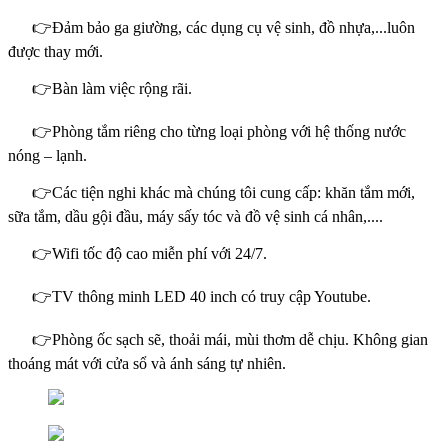
👉Đảm bảo ga giường, các dụng cụ vệ sinh, đồ nhựa,...luôn
được thay mới.
👉Bàn làm việc rộng rãi.
👉Phòng tắm riêng cho từng loại phòng với hệ thống nước
nóng – lạnh.
👉Các tiện nghi khác mà chúng tôi cung cấp: khăn tắm mới,
sữa tắm, dầu gội đầu, máy sấy tóc và đồ vệ sinh cá nhân,....
👉Wifi tốc độ cao miễn phí với 24/7.
👉TV thông minh LED 40 inch có truy cập Youtube.
👉Phòng ốc sạch sẽ, thoải mái, mùi thơm dễ chịu. Không gian
thoáng mát với cửa sổ và ánh sáng tự nhiên.