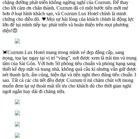
chặng đường phát triển không ngừng nghỉ của Cozrum. Để thay
cho lời cảm ơn chân thành, Cozrum đã có một bước tiến mới mẻ
hơn ở loại hình khách sạn, và Cozrum Lux Hotel chính là minh
chứng cho điều đó. 💗Mọi sự hài lòng của khách chính là động lực
lớn để tụi mình tiếp tục phát triển và hoàn thiện trên mọi phương
diện!😍
💓Cozrum Lux Hotel mang trong mình vẻ đẹp đẳng cấp, sang
trọng, tọa lạc ngay tại vị trí “vàng”, nơi được xem là trái tim và trung
tâm của Sài Gòn. Với hơn 50 phòng tiêu chuẩn và phòng hạng sang
thiết kế đẹp mắt và trang nhã, không quá cầu kì nhưng vẫn giữ được
nét thanh lịch, ấm cúng, hiện đại và tiện nghi theo đúng tiêu chuẩn 3
sao. Tất cả các chi tiết đều được Cozrum tỉ mỉ chăm chút với mong
muốn đem lại sự thoải mái tối ưu cho khách dù cho thời gian nghỉ
ngơi ngắn hay dài đi chăng nữa.