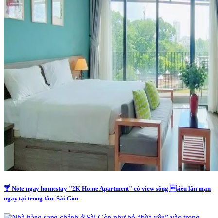
🍸 Note ngay homestay "2K Home Apartment" có view sông siêu lãn mạn
ngay tại trung tâm Sài Gòn