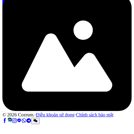
©
2026
Cozrum.
·
Điều khoản sử dụng
·
Chính sách bảo mật