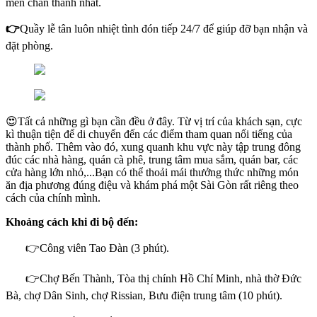
mến chân thành nhất.
👉
Quầy lễ tân luôn nhiệt tình đón tiếp 24/7 để giúp đỡ bạn nhận và
đặt phòng.
😍Tất cả những gì bạn cần đều ở đây. Từ vị trí của khách sạn, cực
kì thuận tiện để di chuyển đến các điểm tham quan nổi tiếng của
thành phố. Thêm vào đó, xung quanh khu vực này tập trung đông
đúc các nhà hàng, quán cà phê, trung tâm mua sắm, quán bar, các
cửa hàng lớn nhỏ,...Bạn có thể thoải mái thưởng thức những món
ăn địa phương đúng điệu và khám phá một Sài Gòn rất riêng theo
cách của chính mình.
Khoảng cách khi đi bộ đến:
👉Công viên Tao Đàn (3 phút).
👉Chợ Bến Thành, Tòa thị chính Hồ Chí Minh, nhà thờ Đức
Bà, chợ Dân Sinh, chợ Rissian, Bưu điện trung tâm (10 phút).