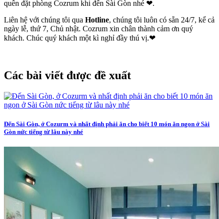
quên đặt phòng Cozrum khi đến Sài Gòn nhé ❤.
Liên hệ với chúng tôi qua
Hotline
, chúng tôi luôn có sẵn 24/7, kể cả
ngày lễ, thứ 7, Chủ nhật. Cozrum xin chân thành cảm ơn quý
khách. Chúc quý khách một kì nghỉ đầy thú vị.❤
Các bài viết được đề xuất
Đến Sài Gòn, ở Cozurm và nhất định phải ăn cho biết 10 món ăn ngon ở Sài
Gòn nức tiếng từ lâu này nhé