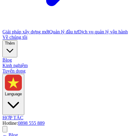
Giải pháp xây dựng mới
Quản lý đầu tư
Dịch vụ quản lý vận hành
Về chúng tôi
Thêm
Blog
Kinh nghiệm
Tuyển dụng
Language
HỢP TÁC
Hotline:
0898 555 889
← Blog