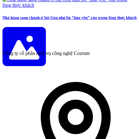
Nhà hàng sang chảnh ở Sài Gòn như bỏ “bùa yêu” vào trong lòng thực khách
Công ty cổ phần dịch vụ công nghệ Cozrum