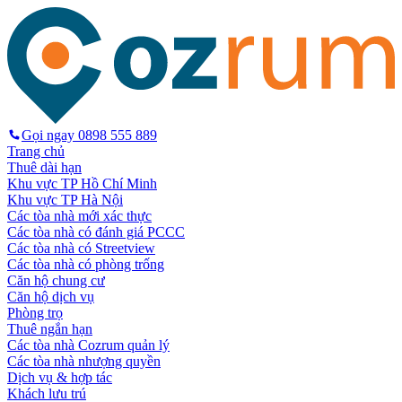
Gọi ngay
0898 555 889
Trang chủ
Thuê dài hạn
Khu vực TP Hồ Chí Minh
Khu vực TP Hà Nội
Các tòa nhà mới xác thực
Các tòa nhà có đánh giá PCCC
Các tòa nhà có Streetview
Các tòa nhà có phòng trống
Căn hộ chung cư
Căn hộ dịch vụ
Phòng trọ
Thuê ngắn hạn
Các tòa nhà Cozrum quản lý
Các tòa nhà nhượng quyền
Dịch vụ & hợp tác
Khách lưu trú