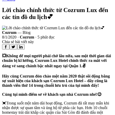
Lời chào chính thức từ Cozrum Lux đến
các tín đồ du lịch💕
Cozrum
— Blog
8/1/2020
·
Cozrum
·
5
phút đọc
Chia sẻ bài viết này
💥Không để mọi người phải chờ lâu nữa, sau một thời gian dài
chuẩn bị kĩ lưỡng, Cozrum Lux Hotel chính thức ra mắt với
dáng vẻ sang chảnh bậc nhất ngay tại Quận 1.✌
Hãy cùng Cozrum đón chào một năm 2020 thật sôi động bằng
sự xuất hiện của khách sạn Cozrum Lux Hotel – đây cũng là
thành viên thứ 14 trong chuỗi lưu trú của tụi mình đấy!
Cùng tụi mình điểm sơ về khách sạn nhà Cozrum nhé!😉
💓Trong suốt một năm dài hoạt động, Cozrum đã rất may mắn khi
nhận được sự quan tâm và ủng hộ từ phía các bạn. Hơn 10 chuỗi
homestay trải dài khắp các quận của Sài Gòn đã đánh dấu một