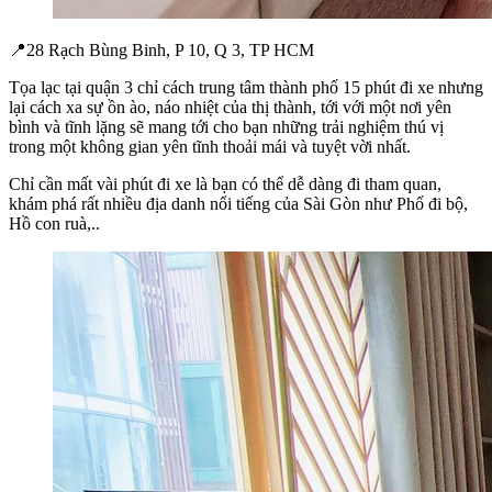
📍28 Rạch Bùng Binh, P 10, Q 3, TP HCM
Tọa lạc tại quận 3 chỉ cách trung tâm thành phố 15 phút đi xe nhưng
lại cách xa sự ồn ào, náo nhiệt của thị thành, tới với một nơi yên
bình và tĩnh lặng sẽ mang tới cho bạn những trải nghiệm thú vị
trong một không gian yên tĩnh thoải mái và tuyệt vời nhất.
Chỉ cần mất vài phút đi xe là bạn có thể dễ dàng đi tham quan,
khám phá rất nhiều địa danh nổi tiếng của Sài Gòn như Phố đi bộ,
Hồ con ruà,..