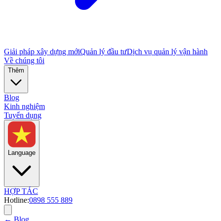
Giải pháp xây dựng mới
Quản lý đầu tư
Dịch vụ quản lý vận hành
Về chúng tôi
Thêm
Blog
Kinh nghiệm
Tuyển dụng
Language
HỢP TÁC
Hotline:
0898 555 889
← Blog