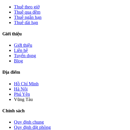
Thuê theo giờ
Thuê qua đêm
Thuê ngắn hạn
Thuê dài hạn
Giới thiệu
Giới thiệu
Liên hệ
Tuyển dụng
Blog
Địa điểm
Hồ Chí Minh
Hà Nội
Phú Yên
Vũng Tàu
Chính sách
Quy định chung
Quy định đặt phòng