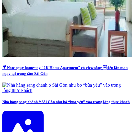
🍸 Note ngay homestay "2K Home Apartment" có view sông siêu lãn mạn
ngay tại trung tâm Sài Gòn
Nhà hàng sang chảnh ở Sài Gòn như bỏ “bùa yêu” vào trong lòng thực khách