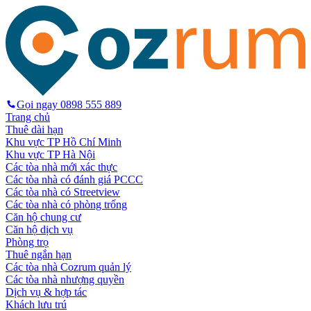
Gọi ngay
0898 555 889
Trang chủ
Thuê dài hạn
Khu vực TP Hồ Chí Minh
Khu vực TP Hà Nội
Các tòa nhà mới xác thực
Các tòa nhà có đánh giá PCCC
Các tòa nhà có Streetview
Các tòa nhà có phòng trống
Căn hộ chung cư
Căn hộ dịch vụ
Phòng trọ
Thuê ngắn hạn
Các tòa nhà Cozrum quản lý
Các tòa nhà nhượng quyền
Dịch vụ & hợp tác
Khách lưu trú