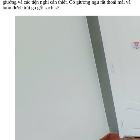
giường và các tiện nghi cần thiết. Có giường ngủ rất thoải mái và
luôn được trải ga gối sạch sẽ.