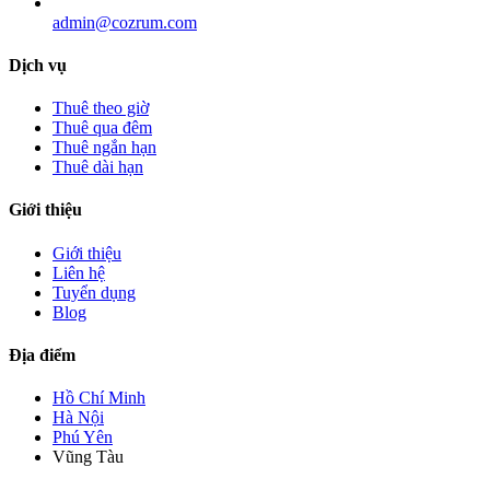
admin@cozrum.com
Dịch vụ
Thuê theo giờ
Thuê qua đêm
Thuê ngắn hạn
Thuê dài hạn
Giới thiệu
Giới thiệu
Liên hệ
Tuyển dụng
Blog
Địa điểm
Hồ Chí Minh
Hà Nội
Phú Yên
Vũng Tàu