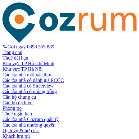
Gọi ngay
0898 555 889
Trang chủ
Thuê dài hạn
Khu vực TP Hồ Chí Minh
Khu vực TP Hà Nội
Các tòa nhà mới xác thực
Các tòa nhà có đánh giá PCCC
Các tòa nhà có Streetview
Các tòa nhà có phòng trống
Căn hộ chung cư
Căn hộ dịch vụ
Phòng trọ
Thuê ngắn hạn
Các tòa nhà Cozrum quản lý
Các tòa nhà nhượng quyền
Dịch vụ & hợp tác
Khách lưu trú