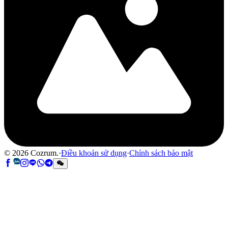
©
2026
Cozrum.
·
Điều khoản sử dụng
·
Chính sách bảo mật