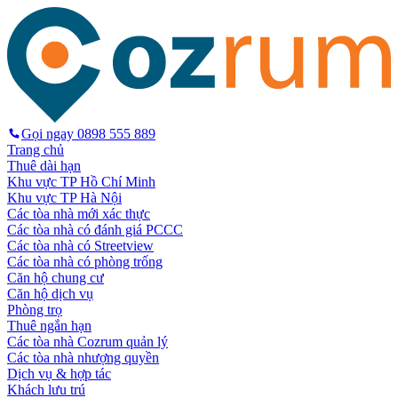
Gọi ngay
0898 555 889
Trang chủ
Thuê dài hạn
Khu vực TP Hồ Chí Minh
Khu vực TP Hà Nội
Các tòa nhà mới xác thực
Các tòa nhà có đánh giá PCCC
Các tòa nhà có Streetview
Các tòa nhà có phòng trống
Căn hộ chung cư
Căn hộ dịch vụ
Phòng trọ
Thuê ngắn hạn
Các tòa nhà Cozrum quản lý
Các tòa nhà nhượng quyền
Dịch vụ & hợp tác
Khách lưu trú