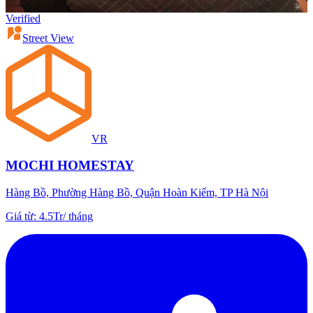
Verified
Street View
VR
MOCHI HOMESTAY
Hàng Bồ, Phường Hàng Bồ, Quận Hoàn Kiếm, TP Hà Nội
Giá từ
:
4.5Tr
/
tháng