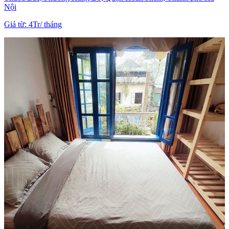
Nội
Giá từ
:
4Tr
/
tháng