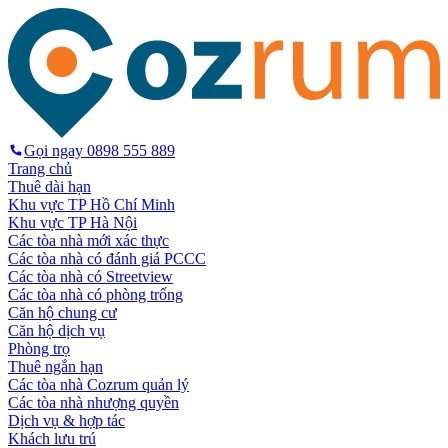
Gọi ngay
0898 555 889
Trang chủ
Thuê dài hạn
Khu vực TP Hồ Chí Minh
Khu vực TP Hà Nội
Các tòa nhà mới xác thực
Các tòa nhà có đánh giá PCCC
Các tòa nhà có Streetview
Các tòa nhà có phòng trống
Căn hộ chung cư
Căn hộ dịch vụ
Phòng trọ
Thuê ngắn hạn
Các tòa nhà Cozrum quản lý
Các tòa nhà nhượng quyền
Dịch vụ & hợp tác
Khách lưu trú