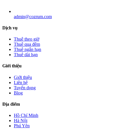
admin@cozrum.com
Dịch vụ
Thuê theo giờ
Thuê qua đêm
Thuê ngắn hạn
Thuê dài hạn
Giới thiệu
Giới thiệu
Liên hệ
Tuyển dụng
Blog
Địa điểm
Hồ Chí Minh
Hà Nội
Phú Yên