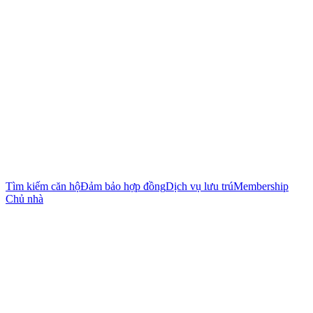
Tìm kiếm căn hộ
Đảm bảo hợp đồng
Dịch vụ lưu trú
Membership
Chủ nhà