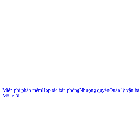
Miễn phí phần mềm
Hợp tác bán phòng
Nhượng quyền
Quản lý vận h
Môi giới