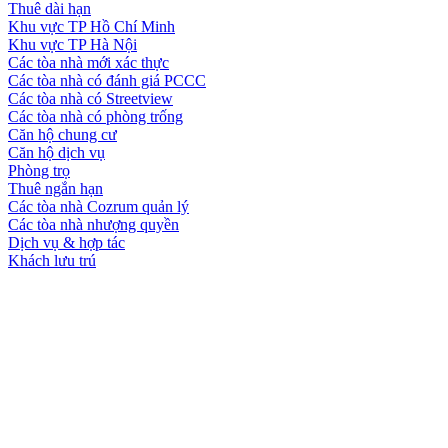
Thuê dài hạn
Khu vực TP Hồ Chí Minh
Khu vực TP Hà Nội
Các tòa nhà mới xác thực
Các tòa nhà có đánh giá PCCC
Các tòa nhà có Streetview
Các tòa nhà có phòng trống
Căn hộ chung cư
Căn hộ dịch vụ
Phòng trọ
Thuê ngắn hạn
Các tòa nhà Cozrum quản lý
Các tòa nhà nhượng quyền
Dịch vụ & hợp tác
Khách lưu trú