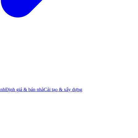
ành
Định giá & bán nhà
Cải tạo & xây dựng