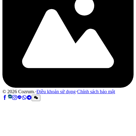
©
2026
Cozrum.
·
Điều khoản sử dụng
·
Chính sách bảo mật