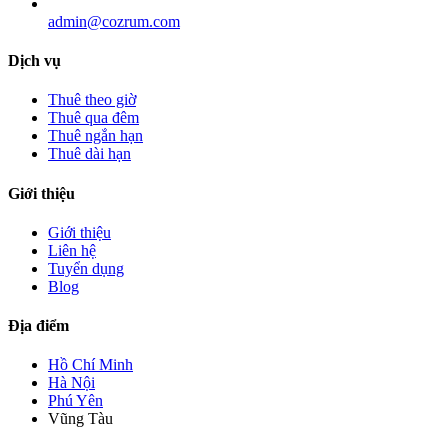
admin@cozrum.com
Dịch vụ
Thuê theo giờ
Thuê qua đêm
Thuê ngắn hạn
Thuê dài hạn
Giới thiệu
Giới thiệu
Liên hệ
Tuyển dụng
Blog
Địa điểm
Hồ Chí Minh
Hà Nội
Phú Yên
Vũng Tàu