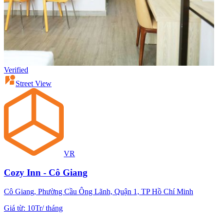
Verified
Street View
VR
Cozy Inn - Cô Giang
Cô Giang, Phường Cầu Ông Lãnh, Quận 1, TP Hồ Chí Minh
Giá từ
:
10Tr
/
tháng