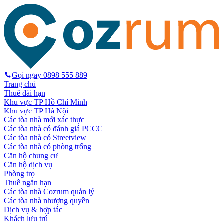
Gọi ngay
0898 555 889
Trang chủ
Thuê dài hạn
Khu vực TP Hồ Chí Minh
Khu vực TP Hà Nội
Các tòa nhà mới xác thực
Các tòa nhà có đánh giá PCCC
Các tòa nhà có Streetview
Các tòa nhà có phòng trống
Căn hộ chung cư
Căn hộ dịch vụ
Phòng trọ
Thuê ngắn hạn
Các tòa nhà Cozrum quản lý
Các tòa nhà nhượng quyền
Dịch vụ & hợp tác
Khách lưu trú