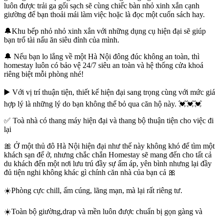
luôn được trải ga gối sạch sẽ cùng chiếc bàn nhỏ xinh xắn cạnh
giường để bạn thoải mái làm việc hoặc là đọc một cuốn sách hay.
🔔Khu bếp nhỏ nhỏ xinh xắn với những dụng cụ hiện đại sẽ giúp
bạn trổ tài nấu ăn siêu đỉnh của mình.
🔔 Nếu bạn lo lắng về một Hà Nội đông đúc không an toàn, thì
homestay luôn có bảo vệ 24/7 siêu an toàn và hệ thống cửa khoá
riêng biệt mỗi phòng nhé!
▶️ Với vị trí thuận tiện, thiết kế hiện đại sang trọng cùng với mức giá
hợp lý là những lý do bạn không thể bỏ qua căn hộ này. 💓💓💓
✅ Toà nhà có thang máy hiện đại và thang bộ thuận tiện cho việc đi
lại
🎀 Ở một thủ đô Hà Nội hiện đại như thế này không khó để tìm một
khách sạn để ở, nhưng chắc chắn Homestay sẽ mang đến cho tất cả
du khách đến một nơi lưu trú đầy sự ấm áp, yên bình nhưng lại đầy
đủ tiện nghi không khác gì chính căn nhà của bạn cả 🎀
☀️Phòng cực chill, ấm cúng, lãng mạn, mà lại rất riêng tư.
☀️Toàn bộ giường,drap và mền luôn được chuẩn bị gọn gàng và