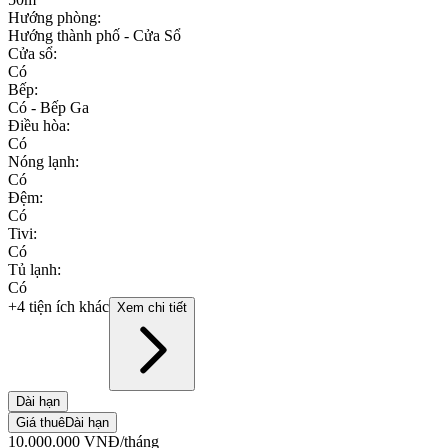
Hướng phòng
:
Hướng thành phố - Cửa Sổ
Cửa sổ
:
Có
Bếp
:
Có - Bếp Ga
Điều hòa
:
Có
Nóng lạnh
:
Có
Đệm
:
Có
Tivi
:
Có
Tủ lạnh
:
Có
+4 tiện ích khác
Xem chi tiết
Dài hạn
Giá thuê
Dài hạn
10.000.000
VNĐ
/tháng