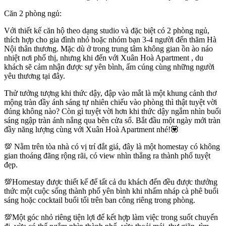
Căn 2 phòng ngủ:
Với thiết kế căn hộ theo dạng studio và đặc biệt có 2 phòng ngủ,
thích hợp cho gia đình nhỏ hoặc nhóm bạn 3-4 người đến thăm Hà
Nội thân thương. Mặc dù ở trong trung tâm không gian ồn ào náo
nhiệt nơi phố thị, nhưng khi đến với Xuân Hoà Apartment , du
khách sẽ cảm nhận được sự yên bình, ấm cúng cùng những người
yêu thương tại đây.
Thử tưởng tượng khi thức dậy, đập vào mắt là một khung cảnh thơ
mộng tràn đầy ánh sáng tự nhiên chiếu vào phòng thì thật tuyệt vời
đúng không nào? Còn gì tuyệt vời hơn khi thức dậy ngắm nhìn buổi
sáng ngập tràn ánh nắng qua bên cửa sổ. Bắt đầu một ngày mới tràn
đầy năng lượng cùng với Xuân Hoà Apartment nhé!💟
💯 Nằm trên tòa nhà có vị trí đắt giá, đây là một homestay có không
gian thoáng đãng rộng rãi, có view nhìn thẳng ra thành phố tuyệt
đẹp.
💯Homestay được thiết kế để tất cả du khách đến đều được thưởng
thức một cuộc sống thành phố yên bình khi nhấm nháp cà phê buổi
sáng hoặc cocktail buổi tối trên ban công riêng trong phòng.
💯Một góc nhỏ riêng tiện lợi để kết hợp làm việc trong suốt chuyến