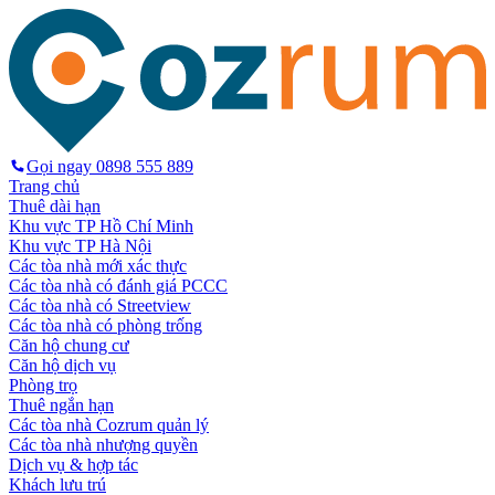
Gọi ngay
0898 555 889
Trang chủ
Thuê dài hạn
Khu vực TP Hồ Chí Minh
Khu vực TP Hà Nội
Các tòa nhà mới xác thực
Các tòa nhà có đánh giá PCCC
Các tòa nhà có Streetview
Các tòa nhà có phòng trống
Căn hộ chung cư
Căn hộ dịch vụ
Phòng trọ
Thuê ngắn hạn
Các tòa nhà Cozrum quản lý
Các tòa nhà nhượng quyền
Dịch vụ & hợp tác
Khách lưu trú