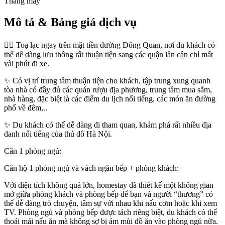
Thang máy
Mô tả & Bảng giá dịch vụ
👉🏻 Toạ lạc ngay trên mặt tiền đường Đông Quan, nơi du khách có
thể dễ dàng lưu thông rất thuận tiện sang các quận lân cận chỉ mất
vài phút đi xe.
✨ Có vị trí trung tâm thuận tiện cho khách, tập trung xung quanh
tòa nhà có đầy đủ các quán rượu địa phương, trung tâm mua sắm,
nhà hàng, đặc biệt là các điểm du lịch nổi tiếng, các món ăn đường
phố về đêm,..
✨ Du khách có thể dễ dàng đi tham quan, khám phá rất nhiều địa
danh nổi tiếng của thủ đô Hà Nội.
Căn 1 phòng ngủ:
Căn hộ 1 phòng ngủ và vách ngăn bếp + phòng khách:
Với diện tích không quá lớn, homestay đã thiết kế một không gian
mở giữa phòng khách và phòng bếp để bạn và người “thương” có
thể dễ dàng trò chuyện, tâm sự với nhau khi nấu cơm hoặc khi xem
TV. Phòng ngủ và phòng bếp được tách riêng biệt, du khách có thể
thoải mái nấu ăn mà không sợ bị ám mùi đồ ăn vào phòng ngủ nữa.