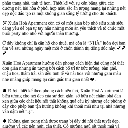
phần trang nhã, tinh tế hơn. Thiết kế với sự cân bằng giữa các
đường nét, hài hòa ở phối hợp màu sắc ấn tượng mang lại những nét
đẹp độc đáo tạo ra một không gian sống lý tưởng cho du khách.
💯 Xuân Hoà Apartment còn có cả một gian bếp nhỏ siêu xinh siêu
đáng yêu để bạn tự tay nấu những món ăn yêu thích và tổ chức một
buổi party nho nhỏ với người thân thương.
Ở đây không chỉ là căn hộ cho thuê, mà còn là “NHÀ” luôn đợi bạn
tìm về sau những ngày mệt mỏi ở chốn thành thị đông đúc này!💕💕
💕
Xuân Hoà Apartment hướng đến phong cách hiện đại cùng nội thất
đơn giản nhưng ấn tượng bởi cách bố trí từ bức tường, bàn ghế,
chậu hoa, thảm trải sàn đều tinh tế và hài hòa với những gam màu
nhẹ nhàng giúp mang lại cảm giác thư giãn nhất ❤️.
🔔 Được thiết kế theo phong cách nên thơ, Xuân Hoà Apartment là
biểu tượng cho nét đẹp của sự đơn giản, sở hữu nét chấm phá đan
xen giữa các chất liệu nội thất không quá cầu kỳ nhưng các phòng ở
đây cho phép bạn tận hưởng không khí thoải mái như tại nhà nhưng
vẫn đậm nét “lạ”.
🔔 Không gian trong nhà được trang bị đầy đủ nội thất tuyệt đẹp,
giường và các tiện nghi cần thiết. Có giường ngủ rất thoải mái và