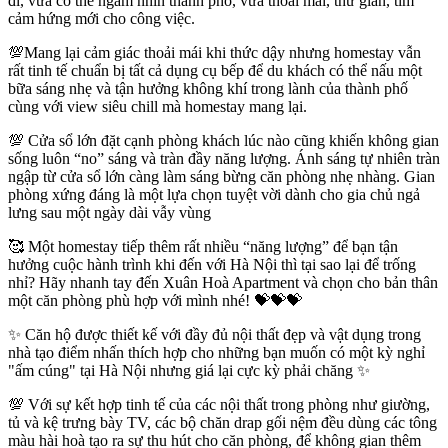
đi, vừa có thể ngắm nhìn thành phố, vừa thoải mái, thư giãn, tìm
cảm hứng mới cho công việc.
💯Mang lại cảm giác thoải mái khi thức dậy nhưng homestay vẫn
rất tinh tế chuẩn bị tất cả dụng cụ bếp để du khách có thể nấu một
bữa sáng nhẹ và tận hưởng không khí trong lành của thành phố
cùng với view siêu chill mà homestay mang lại.
💯 Cửa sổ lớn đặt cạnh phòng khách lúc nào cũng khiến không gian
sống luôn “no” sáng và tràn đầy năng lượng. Ánh sáng tự nhiên tràn
ngập từ cửa sổ lớn càng làm sáng bừng căn phòng nhẹ nhàng. Gian
phòng xứng đáng là một lựa chọn tuyệt vời dành cho gia chủ ngả
lưng sau một ngày dài vẫy vùng
🥰 Một homestay tiếp thêm rất nhiều “năng lượng” để bạn tận
hưởng cuộc hành trình khi đến với Hà Nội thì tại sao lại để trống
nhỉ? Hãy nhanh tay đến Xuân Hoà Apartment và chọn cho bản thân
một căn phòng phù hợp với mình nhé! 💝💝💝
✨ Căn hộ được thiết kế với đầy đủ nội thất đẹp và vật dụng trong
nhà tạo điểm nhấn thích hợp cho những bạn muốn có một kỳ nghỉ
"ấm cúng" tại Hà Nội nhưng giá lại cực kỳ phải chăng ✨
💯 Với sự kết hợp tinh tế của các nội thất trong phòng như giường,
tủ và kệ trưng bày TV, các bộ chăn drap gối nệm đều dùng các tông
màu hài hoà tạo ra sự thu hút cho căn phòng, để không gian thêm