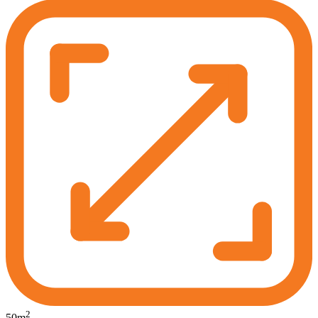
2
50
m