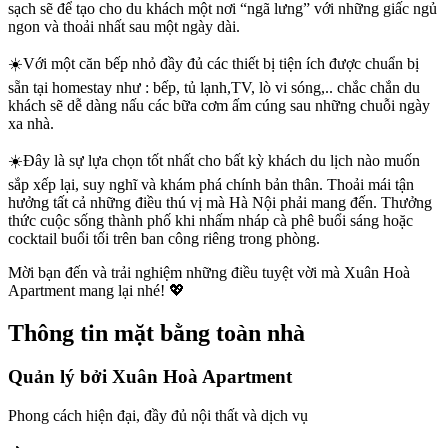
sạch sẽ để tạo cho du khách một nơi “ngã lưng” với những giấc ngủ
ngon và thoải nhất sau một ngày dài.
☀️Với một căn bếp nhỏ đầy đủ các thiết bị tiện ích được chuẩn bị
sẵn tại homestay như : bếp, tủ lạnh,TV, lò vi sóng,.. chắc chắn du
khách sẽ dễ dàng nấu các bữa cơm ấm cúng sau những chuỗi ngày
xa nhà.
☀️Đây là sự lựa chọn tốt nhất cho bất kỳ khách du lịch nào muốn
sắp xếp lại, suy nghĩ và khám phá chính bản thân. Thoải mái tận
hưởng tất cả những điều thú vị mà Hà Nội phải mang đến. Thưởng
thức cuộc sống thành phố khi nhấm nháp cà phê buổi sáng hoặc
cocktail buổi tối trên ban công riêng trong phòng.
Mời bạn đến và trải nghiệm những điều tuyệt vời mà Xuân Hoà
Apartment mang lại nhé! 💖
Thông tin mặt bằng toàn nhà
Quản lý bởi
Xuân Hoà Apartment
Phong cách hiện đại, đầy đủ nội thất và dịch vụ