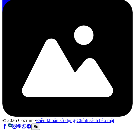
©
2026
Cozrum.
·
Điều khoản sử dụng
·
Chính sách bảo mật