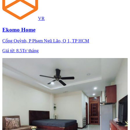
VR
Ekomo Home
Cống Quỳnh, P Phạm Ngũ Lão, Q 1, TP HCM
Giá từ
:
8.5Tr
/
tháng