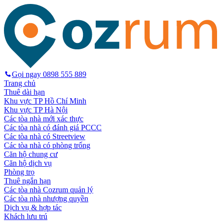
Gọi ngay
0898 555 889
Trang chủ
Thuê dài hạn
Khu vực TP Hồ Chí Minh
Khu vực TP Hà Nội
Các tòa nhà mới xác thực
Các tòa nhà có đánh giá PCCC
Các tòa nhà có Streetview
Các tòa nhà có phòng trống
Căn hộ chung cư
Căn hộ dịch vụ
Phòng trọ
Thuê ngắn hạn
Các tòa nhà Cozrum quản lý
Các tòa nhà nhượng quyền
Dịch vụ & hợp tác
Khách lưu trú