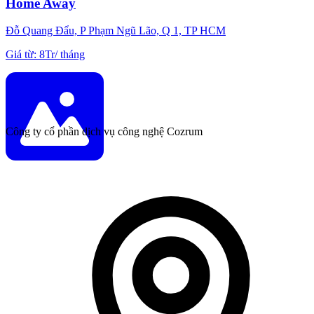
Home Away
Đỗ Quang Đẩu, P Phạm Ngũ Lão, Q 1, TP HCM
Giá từ
:
8Tr
/
tháng
Công ty cổ phần dịch vụ công nghệ Cozrum