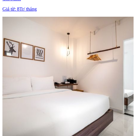
Giá từ
:
8Tr
/
tháng