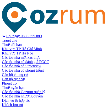
Gọi ngay
0898 555 889
Trang chủ
Thuê dài hạn
Khu vực TP Hồ Chí Minh
Khu vực TP Hà Nội
Các tòa nhà mới xác thực
Các tòa nhà có đánh giá PCCC
Các tòa nhà có Streetview
Các tòa nhà có phòng trống
Căn hộ chung cư
Căn hộ dịch vụ
Phòng trọ
Thuê ngắn hạn
Các tòa nhà Cozrum quản lý
Các tòa nhà nhượng quyền
Dịch vụ & hợp tác
Khách lưu trú