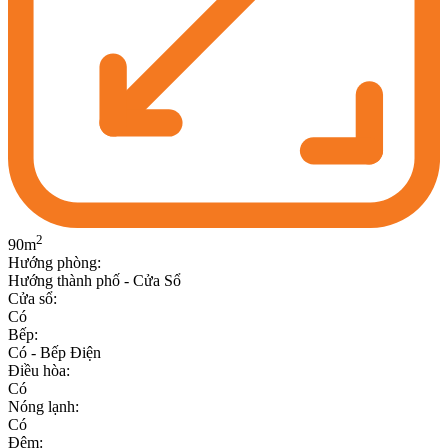
2
90
m
Hướng phòng
:
Hướng thành phố - Cửa Sổ
Cửa sổ
:
Có
Bếp
:
Có - Bếp Điện
Điều hòa
:
Có
Nóng lạnh
:
Có
Đệm
: