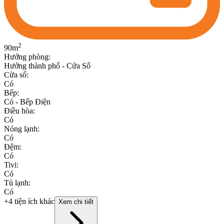
2
90
m
Hướng phòng
:
Hướng thành phố - Cửa Sổ
Cửa sổ
:
Có
Bếp
:
Có - Bếp Điện
Điều hòa
:
Có
Nóng lạnh
:
Có
Đệm
:
Có
Tivi
:
Có
Tủ lạnh
:
Có
+4 tiện ích khác
Xem chi tiết