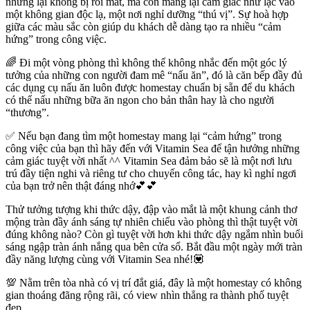
nhưng lại không bị rối mắt, mà còn mang lại cảm giác như lạc vào
một không gian độc lạ, một nơi nghỉ dưỡng “thú vị”. Sự hoà hợp
giữa các màu sắc còn giúp du khách dễ dàng tạo ra nhiều “cảm
hứng” trong công việc.
🌈 Đi một vòng phòng thì không thể không nhắc đến một góc lý
tưởng của những con người đam mê “nấu ăn”, đó là căn bếp đầy đủ
các dụng cụ nấu ăn luôn được homestay chuẩn bị sẵn để du khách
có thể nấu những bữa ăn ngon cho bản thân hay là cho người
“thương”.
✅ Nếu bạn đang tìm một homestay mang lại “cảm hứng” trong
công việc của bạn thì hãy đến với Vitamin Sea để tận hưởng những
cảm giác tuyệt vời nhất ^^ Vitamin Sea đảm bảo sẽ là một nơi lưu
trú đầy tiện nghi và riêng tư cho chuyến công tác, hay kì nghỉ ngơi
của bạn trở nên thật đáng nhớ💕💕
Thử tưởng tượng khi thức dậy, đập vào mắt là một khung cảnh thơ
mộng tràn đầy ánh sáng tự nhiên chiếu vào phòng thì thật tuyệt vời
đúng không nào? Còn gì tuyệt vời hơn khi thức dậy ngắm nhìn buổi
sáng ngập tràn ánh nắng qua bên cửa sổ. Bắt đầu một ngày mới tràn
đầy năng lượng cùng với Vitamin Sea nhé!💟
💯 Nằm trên tòa nhà có vị trí đắt giá, đây là một homestay có không
gian thoáng đãng rộng rãi, có view nhìn thẳng ra thành phố tuyệt
đẹp.