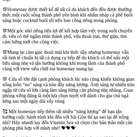
💯Homestay được thiết kế để tất cả du khách đến đều được thưởng
thức một cuộc sống thành phố yên bình khi nhấm nháp cà phê buổi
sáng hoặc cocktail buổi tối trên ban công riêng trong phòng.
💯Một góc nhỏ riêng tiện lợi để kết hợp làm việc trong suốt chuyến
đi, vừa có thể ngắm nhìn thành phố, vừa thoải mái, thư giãn, tìm
cảm hứng mới cho công việc.
💯Mang lại cảm giác thoải mái khi thức dậy nhưng homestay vẫn
rất tinh tế chuẩn bị tất cả dụng cụ bếp để du khách có thể nấu một
bữa sáng nhẹ và tận hưởng không khí trong lành của thành phố
cùng với view siêu chill mà homestay mang lại.
💯 Cửa sổ lớn đặt cạnh phòng khách lúc nào cũng khiến không gian
sống luôn “no” sáng và tràn đầy năng lượng. Ánh sáng tự nhiên tràn
ngập từ cửa sổ lớn càng làm sáng bừng căn phòng nhẹ nhàng. Gian
phòng xứng đáng là một lựa chọn tuyệt vời dành cho gia chủ ngả
lưng sau một ngày dài vẫy vùng
🥰 Một homestay tiếp thêm rất nhiều “năng lượng” để bạn tận
hưởng cuộc hành trình khi đến với Sài Gòn thì tại sao lại để trống
nhỉ? Hãy nhanh tay đến Vitamin Sea và chọn cho bản thân một căn
phòng phù hợp với mình nhé! 💝💝💝