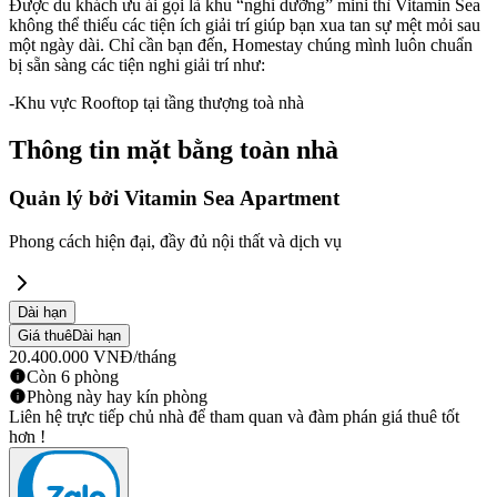
Được du khách ưu ái gọi là khu “nghỉ dưỡng” mini thì Vitamin Sea
không thể thiếu các tiện ích giải trí giúp bạn xua tan sự mệt mỏi sau
một ngày dài. Chỉ cần bạn đến, Homestay chúng mình luôn chuẩn
bị sẵn sàng các tiện nghi giải trí như:
-Khu vực Rooftop tại tầng thượng toà nhà
Thông tin mặt bằng toàn nhà
Quản lý bởi
Vitamin Sea Apartment
Phong cách hiện đại, đầy đủ nội thất và dịch vụ
Dài hạn
Giá thuê
Dài hạn
20.400.000
VNĐ
/tháng
Còn 6 phòng
Phòng này hay kín phòng
Liên hệ trực tiếp chủ nhà để tham quan và đàm phán giá thuê tốt
hơn !