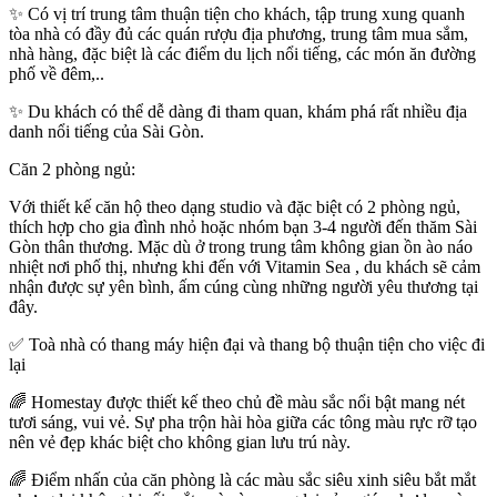
✨ Có vị trí trung tâm thuận tiện cho khách, tập trung xung quanh
tòa nhà có đầy đủ các quán rượu địa phương, trung tâm mua sắm,
nhà hàng, đặc biệt là các điểm du lịch nổi tiếng, các món ăn đường
phố về đêm,..
✨ Du khách có thể dễ dàng đi tham quan, khám phá rất nhiều địa
danh nổi tiếng của Sài Gòn.
Căn 2 phòng ngủ:
Với thiết kế căn hộ theo dạng studio và đặc biệt có 2 phòng ngủ,
thích hợp cho gia đình nhỏ hoặc nhóm bạn 3-4 người đến thăm Sài
Gòn thân thương. Mặc dù ở trong trung tâm không gian ồn ào náo
nhiệt nơi phố thị, nhưng khi đến với Vitamin Sea , du khách sẽ cảm
nhận được sự yên bình, ấm cúng cùng những người yêu thương tại
đây.
✅ Toà nhà có thang máy hiện đại và thang bộ thuận tiện cho việc đi
lại
🌈 Homestay được thiết kế theo chủ đề màu sắc nổi bật mang nét
tươi sáng, vui vẻ. Sự pha trộn hài hòa giữa các tông màu rực rỡ tạo
nên vẻ đẹp khác biệt cho không gian lưu trú này.
🌈 Điểm nhấn của căn phòng là các màu sắc siêu xinh siêu bắt mắt