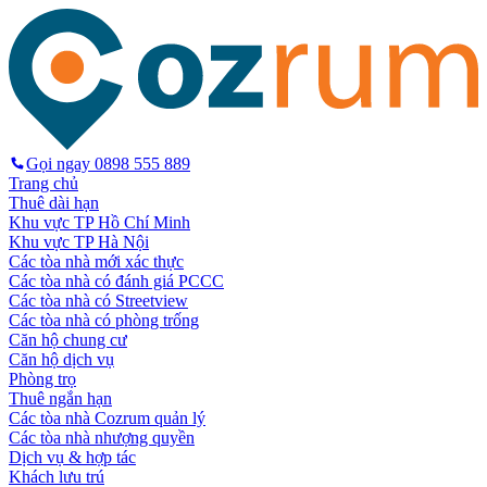
Gọi ngay
0898 555 889
Trang chủ
Thuê dài hạn
Khu vực TP Hồ Chí Minh
Khu vực TP Hà Nội
Các tòa nhà mới xác thực
Các tòa nhà có đánh giá PCCC
Các tòa nhà có Streetview
Các tòa nhà có phòng trống
Căn hộ chung cư
Căn hộ dịch vụ
Phòng trọ
Thuê ngắn hạn
Các tòa nhà Cozrum quản lý
Các tòa nhà nhượng quyền
Dịch vụ & hợp tác
Khách lưu trú