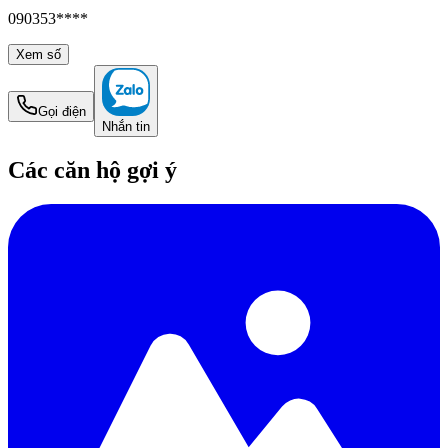
090353****
Xem số
Gọi điện
Nhắn tin
Các căn hộ gợi ý