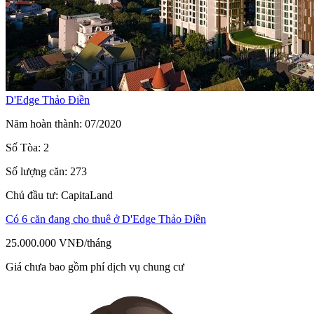
D'Edge Thảo Điền
Năm hoàn thành
:
07/2020
Số Tòa
:
2
Số lượng căn
:
273
Chủ đầu tư
:
CapitaLand
Có 6 căn đang cho thuê ở D'Edge Thảo Điền
25.000.000 VNĐ
/
tháng
Giá chưa bao gồm phí dịch vụ chung cư