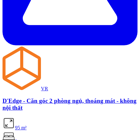
VR
D'Edge - Căn góc 2 phòng ngủ, thoáng mát - không
nội thất
95
m²