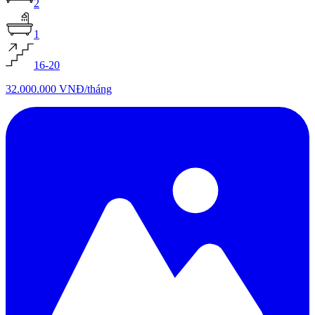
2
1
16-20
32.000.000 VNĐ
/
tháng