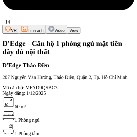
+14
VR
Hình ảnh
Video
View
D'Edge - Căn hộ 1 phòng ngủ mặt tiền -
đầy đủ nội thất
D'Edge Thảo Điền
207 Nguyễn Văn Hưởng, Thảo Điền, Quận 2, Tp. Hồ Chí Minh
Mã căn hộ
:
MFAD9QSBC3
Ngày đăng
:
1/12/2025
2
60
m
1
Phòng ngủ
1
Phòng tắm