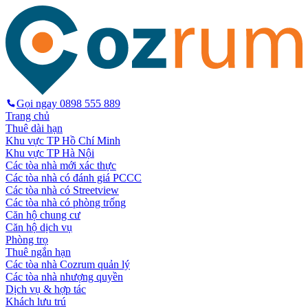
Gọi ngay
0898 555 889
Trang chủ
Thuê dài hạn
Khu vực TP Hồ Chí Minh
Khu vực TP Hà Nội
Các tòa nhà mới xác thực
Các tòa nhà có đánh giá PCCC
Các tòa nhà có Streetview
Các tòa nhà có phòng trống
Căn hộ chung cư
Căn hộ dịch vụ
Phòng trọ
Thuê ngắn hạn
Các tòa nhà Cozrum quản lý
Các tòa nhà nhượng quyền
Dịch vụ & hợp tác
Khách lưu trú