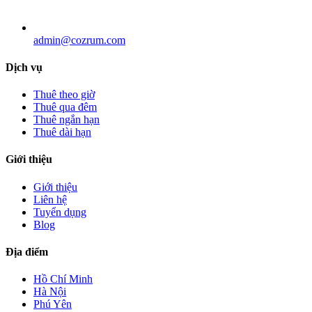
admin@cozrum.com
Dịch vụ
Thuê theo giờ
Thuê qua đêm
Thuê ngắn hạn
Thuê dài hạn
Giới thiệu
Giới thiệu
Liên hệ
Tuyển dụng
Blog
Địa điểm
Hồ Chí Minh
Hà Nội
Phú Yên