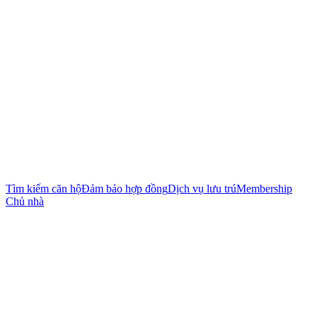
Tìm kiếm căn hộ
Đảm bảo hợp đồng
Dịch vụ lưu trú
Membership
Chủ nhà