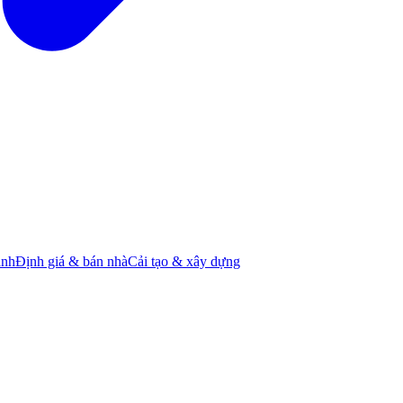
ành
Định giá & bán nhà
Cải tạo & xây dựng