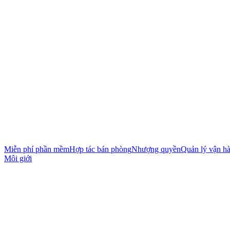
Miễn phí phần mềm
Hợp tác bán phòng
Nhượng quyền
Quản lý vận h
Môi giới