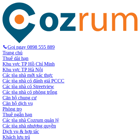
Gọi ngay
0898 555 889
Trang chủ
Thuê dài hạn
Khu vực TP Hồ Chí Minh
Khu vực TP Hà Nội
Các tòa nhà mới xác thực
Các tòa nhà có đánh giá PCCC
Các tòa nhà có Streetview
Các tòa nhà có phòng trống
Căn hộ chung cư
Căn hộ dịch vụ
Phòng trọ
Thuê ngắn hạn
Các tòa nhà Cozrum quản lý
Các tòa nhà nhượng quyền
Dịch vụ & hợp tác
Khách lưu trú