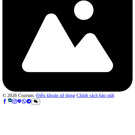
©
2026
Cozrum.
·
Điều khoản sử dụng
·
Chính sách bảo mật