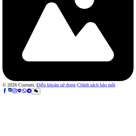
©
2026
Cozrum.
·
Điều khoản sử dụng
·
Chính sách bảo mật