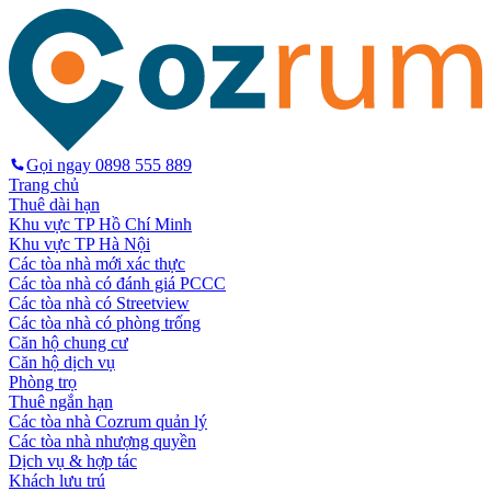
Gọi ngay
0898 555 889
Trang chủ
Thuê dài hạn
Khu vực TP Hồ Chí Minh
Khu vực TP Hà Nội
Các tòa nhà mới xác thực
Các tòa nhà có đánh giá PCCC
Các tòa nhà có Streetview
Các tòa nhà có phòng trống
Căn hộ chung cư
Căn hộ dịch vụ
Phòng trọ
Thuê ngắn hạn
Các tòa nhà Cozrum quản lý
Các tòa nhà nhượng quyền
Dịch vụ & hợp tác
Khách lưu trú