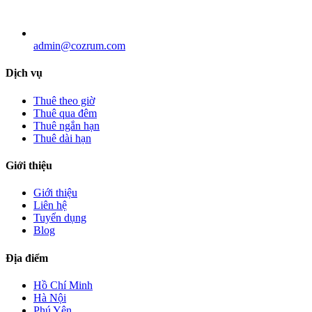
admin@cozrum.com
Dịch vụ
Thuê theo giờ
Thuê qua đêm
Thuê ngắn hạn
Thuê dài hạn
Giới thiệu
Giới thiệu
Liên hệ
Tuyển dụng
Blog
Địa điểm
Hồ Chí Minh
Hà Nội
Phú Yên