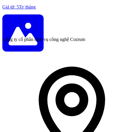
Giá từ
:
5Tr
/
tháng
Công ty cổ phần dịch vụ công nghệ Cozrum