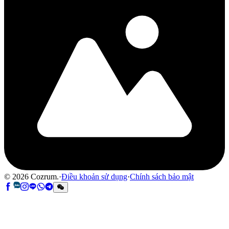
©
2026
Cozrum.
·
Điều khoản sử dụng
·
Chính sách bảo mật