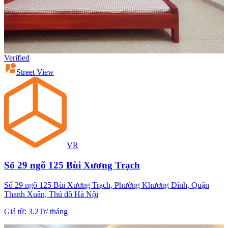
Verified
Street View
VR
Số 29 ngõ 125 Bùi Xương Trạch
Số 29 ngõ 125 Bùi Xương Trạch, Phường Khương Đình, Quận
Thanh Xuân, Thủ đô Hà Nội
Giá từ
:
3.2Tr
/
tháng