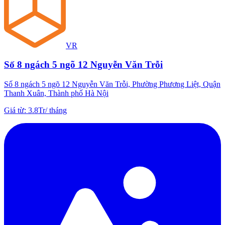
VR
Số 8 ngách 5 ngõ 12 Nguyễn Văn Trỗi
Số 8 ngách 5 ngõ 12 Nguyễn Văn Trỗi, Phường Phương Liệt, Quận
Thanh Xuân, Thành phố Hà Nội
Giá từ
:
3.8Tr
/
tháng