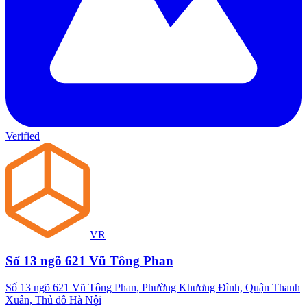
Verified
VR
Số 13 ngõ 621 Vũ Tông Phan
Số 13 ngõ 621 Vũ Tông Phan, Phường Khương Đình, Quận Thanh
Xuân, Thủ đô Hà Nội