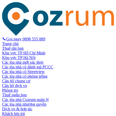
Gọi ngay
0898 555 889
Trang chủ
Thuê dài hạn
Khu vực TP Hồ Chí Minh
Khu vực TP Hà Nội
Các tòa nhà mới xác thực
Các tòa nhà có đánh giá PCCC
Các tòa nhà có Streetview
Các tòa nhà có phòng trống
Căn hộ chung cư
Căn hộ dịch vụ
Phòng trọ
Thuê ngắn hạn
Các tòa nhà Cozrum quản lý
Các tòa nhà nhượng quyền
Dịch vụ & hợp tác
Khách lưu trú