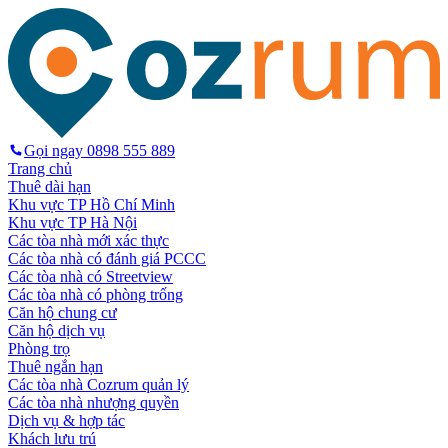
Gọi ngay
0898 555 889
Trang chủ
Thuê dài hạn
Khu vực TP Hồ Chí Minh
Khu vực TP Hà Nội
Các tòa nhà mới xác thực
Các tòa nhà có đánh giá PCCC
Các tòa nhà có Streetview
Các tòa nhà có phòng trống
Căn hộ chung cư
Căn hộ dịch vụ
Phòng trọ
Thuê ngắn hạn
Các tòa nhà Cozrum quản lý
Các tòa nhà nhượng quyền
Dịch vụ & hợp tác
Khách lưu trú