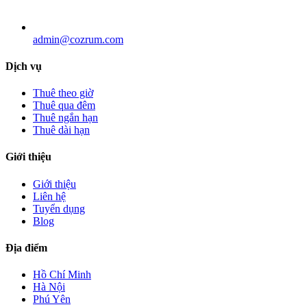
admin@cozrum.com
Dịch vụ
Thuê theo giờ
Thuê qua đêm
Thuê ngắn hạn
Thuê dài hạn
Giới thiệu
Giới thiệu
Liên hệ
Tuyển dụng
Blog
Địa điểm
Hồ Chí Minh
Hà Nội
Phú Yên