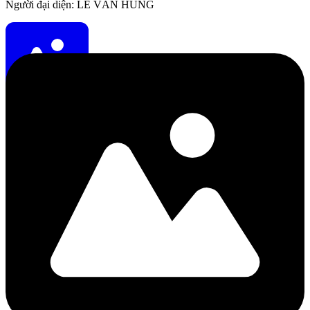
Người đại diện: LÊ VĂN HÙNG