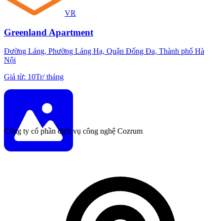
VR
Greenland Apartment
Đường Láng, Phường Láng Hạ, Quận Đống Đa, Thành phố Hà
Nội
Giá từ
:
10Tr
/
tháng
Công ty cổ phần dịch vụ công nghệ Cozrum