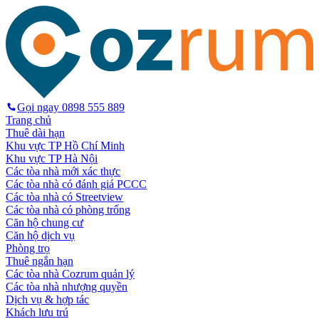
Gọi ngay
0898 555 889
Trang chủ
Thuê dài hạn
Khu vực TP Hồ Chí Minh
Khu vực TP Hà Nội
Các tòa nhà mới xác thực
Các tòa nhà có đánh giá PCCC
Các tòa nhà có Streetview
Các tòa nhà có phòng trống
Căn hộ chung cư
Căn hộ dịch vụ
Phòng trọ
Thuê ngắn hạn
Các tòa nhà Cozrum quản lý
Các tòa nhà nhượng quyền
Dịch vụ & hợp tác
Khách lưu trú