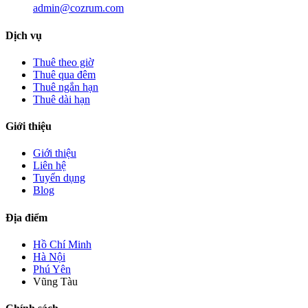
admin@cozrum.com
Dịch vụ
Thuê theo giờ
Thuê qua đêm
Thuê ngắn hạn
Thuê dài hạn
Giới thiệu
Giới thiệu
Liên hệ
Tuyển dụng
Blog
Địa điểm
Hồ Chí Minh
Hà Nội
Phú Yên
Vũng Tàu