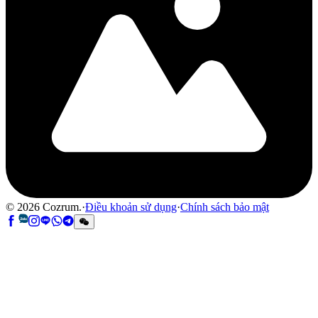
©
2026
Cozrum.
·
Điều khoản sử dụng
·
Chính sách bảo mật