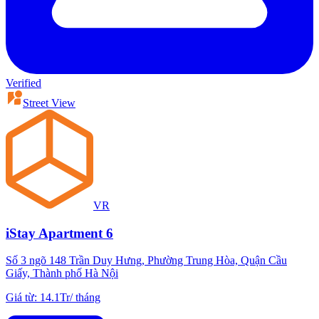
Verified
Street View
VR
iStay Apartment 6
Số 3 ngõ 148 Trần Duy Hưng, Phường Trung Hòa, Quận Cầu
Giấy, Thành phố Hà Nội
Giá từ
:
14.1Tr
/
tháng