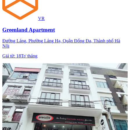
VR
Greenland Apartment
Đường Láng, Phường Láng Hạ, Quận Đống Đa, Thành phố Hà
Nội
Giá từ
:
18Tr
/
tháng