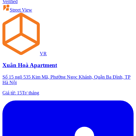
Verified
Street View
VR
Xuân Hoà Apartment
Số 15 ngõ 535 Kim Mã, Phường Ngọc Khánh, Quận Ba Đình, TP
Hà Nội
Giá từ
:
15Tr
/
tháng