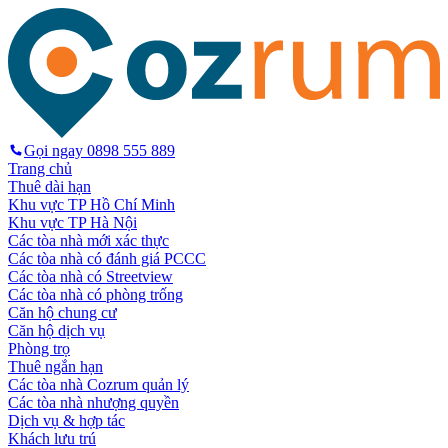
Gọi ngay
0898 555 889
Trang chủ
Thuê dài hạn
Khu vực TP Hồ Chí Minh
Khu vực TP Hà Nội
Các tòa nhà mới xác thực
Các tòa nhà có đánh giá PCCC
Các tòa nhà có Streetview
Các tòa nhà có phòng trống
Căn hộ chung cư
Căn hộ dịch vụ
Phòng trọ
Thuê ngắn hạn
Các tòa nhà Cozrum quản lý
Các tòa nhà nhượng quyền
Dịch vụ & hợp tác
Khách lưu trú