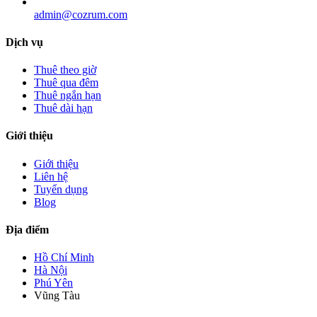
admin@cozrum.com
Dịch vụ
Thuê theo giờ
Thuê qua đêm
Thuê ngắn hạn
Thuê dài hạn
Giới thiệu
Giới thiệu
Liên hệ
Tuyển dụng
Blog
Địa điểm
Hồ Chí Minh
Hà Nội
Phú Yên
Vũng Tàu