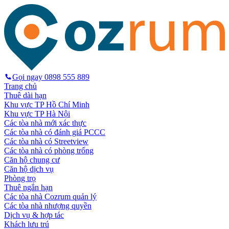
Gọi ngay
0898 555 889
Trang chủ
Thuê dài hạn
Khu vực TP Hồ Chí Minh
Khu vực TP Hà Nội
Các tòa nhà mới xác thực
Các tòa nhà có đánh giá PCCC
Các tòa nhà có Streetview
Các tòa nhà có phòng trống
Căn hộ chung cư
Căn hộ dịch vụ
Phòng trọ
Thuê ngắn hạn
Các tòa nhà Cozrum quản lý
Các tòa nhà nhượng quyền
Dịch vụ & hợp tác
Khách lưu trú