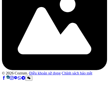
©
2026
Cozrum.
·
Điều khoản sử dụng
·
Chính sách bảo mật