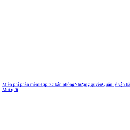
Miễn phí phần mềm
Hợp tác bán phòng
Nhượng quyền
Quản lý vận h
Môi giới