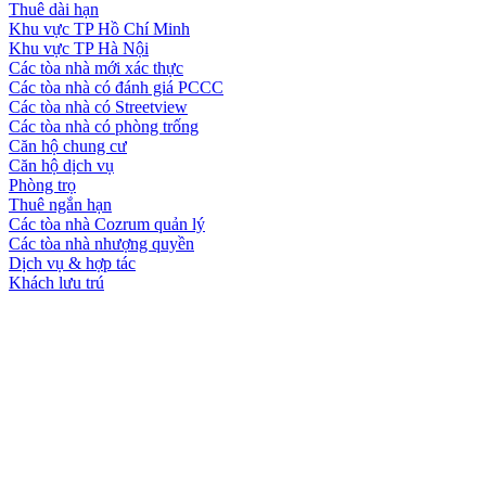
Thuê dài hạn
Khu vực TP Hồ Chí Minh
Khu vực TP Hà Nội
Các tòa nhà mới xác thực
Các tòa nhà có đánh giá PCCC
Các tòa nhà có Streetview
Các tòa nhà có phòng trống
Căn hộ chung cư
Căn hộ dịch vụ
Phòng trọ
Thuê ngắn hạn
Các tòa nhà Cozrum quản lý
Các tòa nhà nhượng quyền
Dịch vụ & hợp tác
Khách lưu trú