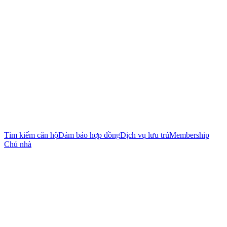
Tìm kiếm căn hộ
Đảm bảo hợp đồng
Dịch vụ lưu trú
Membership
Chủ nhà