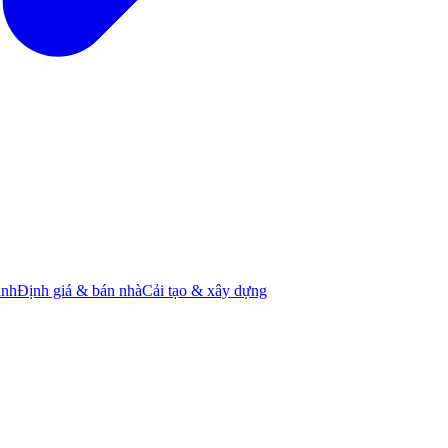
ành
Định giá & bán nhà
Cải tạo & xây dựng