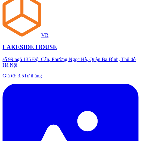
VR
LAKESIDE HOUSE
số 99 ngõ 135 Đội Cấn, Phường Ngọc Hà, Quận Ba Đình, Thủ đô
Hà Nội
Giá từ
:
3.5Tr
/
tháng