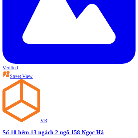
Verified
Street View
VR
Số 10 hẻm 13 ngách 2 ngõ 158 Ngọc Hà