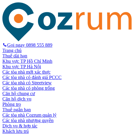
Gọi ngay
0898 555 889
Trang chủ
Thuê dài hạn
Khu vực TP Hồ Chí Minh
Khu vực TP Hà Nội
Các tòa nhà mới xác thực
Các tòa nhà có đánh giá PCCC
Các tòa nhà có Streetview
Các tòa nhà có phòng trống
Căn hộ chung cư
Căn hộ dịch vụ
Phòng trọ
Thuê ngắn hạn
Các tòa nhà Cozrum quản lý
Các tòa nhà nhượng quyền
Dịch vụ & hợp tác
Khách lưu trú