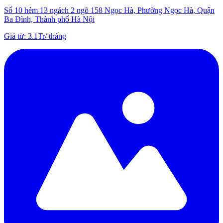
Số 10 hẻm 13 ngách 2 ngõ 158 Ngọc Hà, Phường Ngọc Hà, Quận
Ba Đình, Thành phố Hà Nội
Giá từ
:
3.1Tr
/
tháng