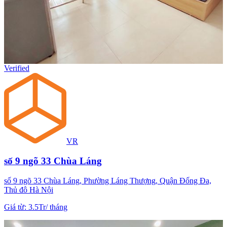
Verified
VR
số 9 ngõ 33 Chùa Láng
số 9 ngõ 33 Chùa Láng, Phường Láng Thượng, Quận Đống Đa,
Thủ đô Hà Nội
Giá từ
:
3.5Tr
/
tháng