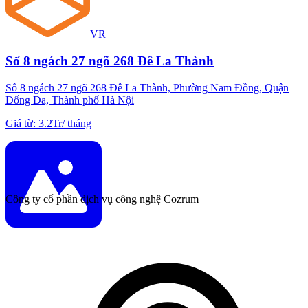
VR
Số 8 ngách 27 ngõ 268 Đê La Thành
Số 8 ngách 27 ngõ 268 Đê La Thành, Phường Nam Đồng, Quận
Đống Đa, Thành phố Hà Nội
Giá từ
:
3.2Tr
/
tháng
Công ty cổ phần dịch vụ công nghệ Cozrum