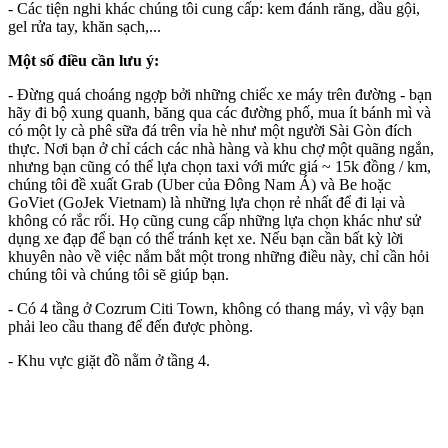
- Các tiện nghi khác chúng tôi cung cấp: kem đánh răng, dầu gội,
gel rửa tay, khăn sạch,...
Một số điều cần lưu ý:
- Đừng quá choáng ngợp bởi những chiếc xe máy trên đường - bạn
hãy đi bộ xung quanh, băng qua các đường phố, mua ít bánh mì và
có một ly cà phê sữa đá trên vỉa hè như một người Sài Gòn đích
thực. Nơi bạn ở chỉ cách các nhà hàng và khu chợ một quãng ngắn,
nhưng bạn cũng có thể lựa chọn taxi với mức giá ~ 15k đồng / km,
chúng tôi đề xuất Grab (Uber của Đông Nam Á) và Be hoặc
GoViet (GoJek Vietnam) là những lựa chọn rẻ nhất để đi lại và
không có rắc rối. Họ cũng cung cấp những lựa chọn khác như sử
dụng xe đạp để bạn có thể tránh kẹt xe. Nếu bạn cần bất kỳ lời
khuyên nào về việc nắm bắt một trong những điều này, chỉ cần hỏi
chúng tôi và chúng tôi sẽ giúp bạn.
- Có 4 tầng ở Cozrum Citi Town, không có thang máy, vì vậy bạn
phải leo cầu thang để đến được phòng.
- Khu vực giặt đồ nằm ở tầng 4.