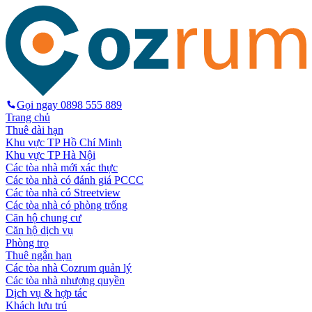
Gọi ngay
0898 555 889
Trang chủ
Thuê dài hạn
Khu vực TP Hồ Chí Minh
Khu vực TP Hà Nội
Các tòa nhà mới xác thực
Các tòa nhà có đánh giá PCCC
Các tòa nhà có Streetview
Các tòa nhà có phòng trống
Căn hộ chung cư
Căn hộ dịch vụ
Phòng trọ
Thuê ngắn hạn
Các tòa nhà Cozrum quản lý
Các tòa nhà nhượng quyền
Dịch vụ & hợp tác
Khách lưu trú