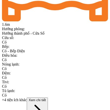
1.6m
Hướng phòng
:
Hướng thành phố - Cửa Sổ
Cửa sổ
:
Có
Bếp
:
Có - Bếp Điện
Điều hòa
:
Có
Nóng lạnh
:
Có
Đệm
:
Có
Tivi
:
Có
Tủ lạnh
:
Có
+4 tiện ích khác
Xem chi tiết