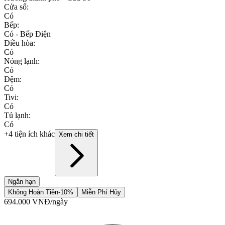
Cửa sổ
:
Có
Bếp
:
Có - Bếp Điện
Điều hòa
:
Có
Nóng lạnh
:
Có
Đệm
:
Có
Tivi
:
Có
Tủ lạnh
:
Có
+4 tiện ích khác
Xem chi tiết
Ngắn hạn
Không Hoàn Tiền
-10%
Miễn Phí Hủy
694.000
VNĐ
/ngày