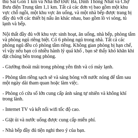
thú Sài Gòn 1 km và Nhà thờ Đức Bà, Dinh Thống Nhất và Chợ
Bưu điện Trung tâm 1,1 km. Tất cả các đơn vị bao gồm một khu
vực chỗ ngồi, một khu vực ăn uống, và một nhà bếp được trang bị
đầy đủ với các thiết bị nấu ăn khác nhau, bao gồm lò vi sóng, tủ
lạnh và bếp.
Nội thất đầy đủ với khu vực sinh hoạt, ăn uống, nhà bếp, phòng tắm
và phòng ngủ riêng biệt. Có 6 phòng ngủ trong nhà. Tất cả các
phòng ngủ đều có phòng tắm riêng. Không gian phòng bị hạn chế,
vì vậy nếu bạn có nhiều hành lý quá khổ , bạn sẽ thấy khó khăn khi
đặt chúng bên trong phòng.
- Giường thoải mái trong phòng yên tĩnh và có máy lạnh.
- Phòng tắm riêng sạch sẽ và sáng bóng với nước nóng để tắm sau
một ngày dài tham quan hoặc làm việc.
- Phòng có cửa sổ lớn cung cấp ánh sáng tự nhiên và không khí
trong lành.
- Internet TV và kết nối wifi tốc độ cao.
- Giặt ủi và nước uống được cung cấp miễn phí.
- Nhà bếp đầy đủ tiện nghi theo ý của bạn.