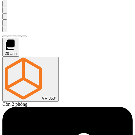
20
ảnh
VR 360°
Còn 2 phòng