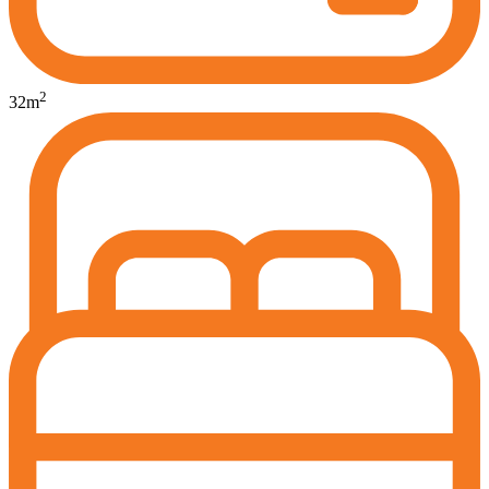
2
32
m