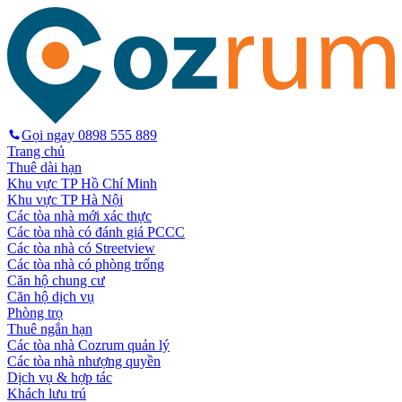
Gọi ngay
0898 555 889
Trang chủ
Thuê dài hạn
Khu vực TP Hồ Chí Minh
Khu vực TP Hà Nội
Các tòa nhà mới xác thực
Các tòa nhà có đánh giá PCCC
Các tòa nhà có Streetview
Các tòa nhà có phòng trống
Căn hộ chung cư
Căn hộ dịch vụ
Phòng trọ
Thuê ngắn hạn
Các tòa nhà Cozrum quản lý
Các tòa nhà nhượng quyền
Dịch vụ & hợp tác
Khách lưu trú