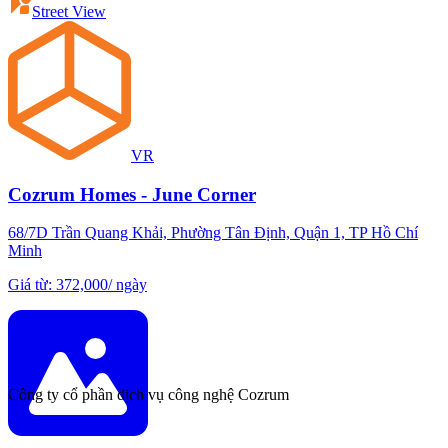
Street View
VR
Cozrum Homes - June Corner
68/7D Trần Quang Khải, Phường Tân Định, Quận 1, TP Hồ Chí
Minh
Giá từ
:
372,000
/
ngày
Công ty cổ phần dịch vụ công nghệ Cozrum