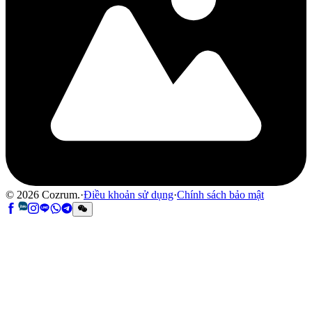
©
2026
Cozrum.
·
Điều khoản sử dụng
·
Chính sách bảo mật