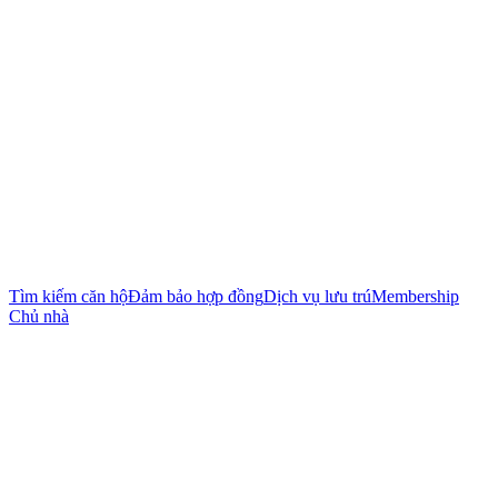
Tìm kiếm căn hộ
Đảm bảo hợp đồng
Dịch vụ lưu trú
Membership
Chủ nhà