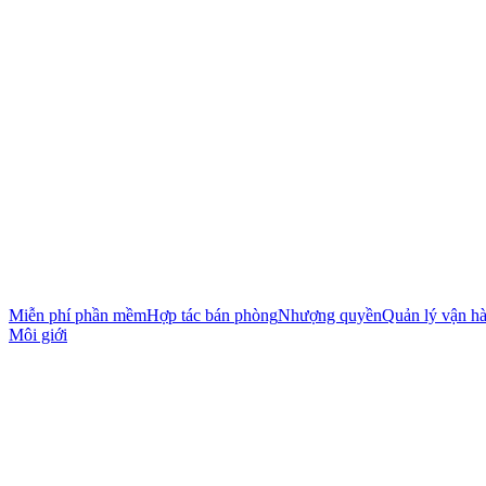
Miễn phí phần mềm
Hợp tác bán phòng
Nhượng quyền
Quản lý vận h
Môi giới