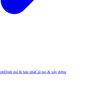
ành
Định giá & bán nhà
Cải tạo & xây dựng