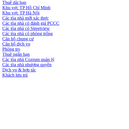
Thuê dài hạn
Khu vực TP Hồ Chí Minh
Khu vực TP Hà Nội
Các tòa nhà mới xác thực
Các tòa nhà có đánh giá PCCC
Các tòa nhà có Streetview
Các tòa nhà có phòng trống
Căn hộ chung cư
Căn hộ dịch vụ
Phòng trọ
Thuê ngắn hạn
Các tòa nhà Cozrum quản lý
Các tòa nhà nhượng quyền
Dịch vụ & hợp tác
Khách lưu trú