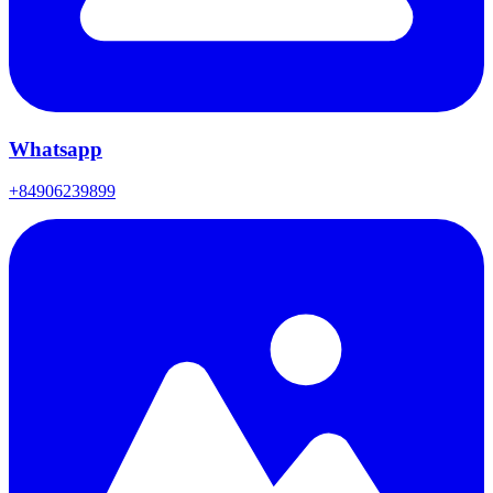
Whatsapp
+84906239899