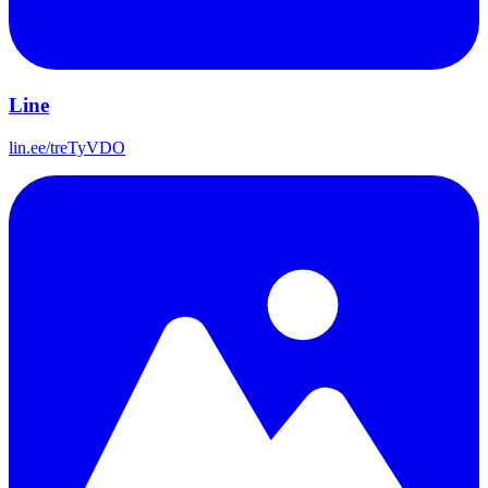
Line
lin.ee/treTyVDO