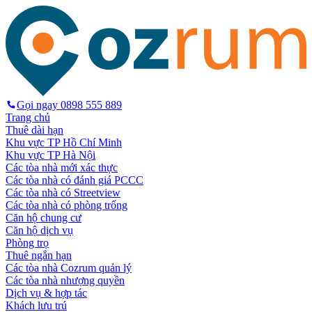
Gọi ngay
0898 555 889
Trang chủ
Thuê dài hạn
Khu vực TP Hồ Chí Minh
Khu vực TP Hà Nội
Các tòa nhà mới xác thực
Các tòa nhà có đánh giá PCCC
Các tòa nhà có Streetview
Các tòa nhà có phòng trống
Căn hộ chung cư
Căn hộ dịch vụ
Phòng trọ
Thuê ngắn hạn
Các tòa nhà Cozrum quản lý
Các tòa nhà nhượng quyền
Dịch vụ & hợp tác
Khách lưu trú