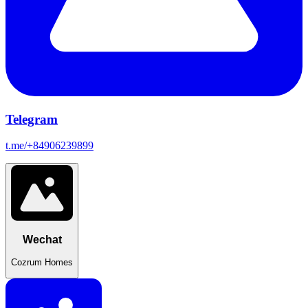
Telegram
t.me/+84906239899
Wechat
Cozrum Homes