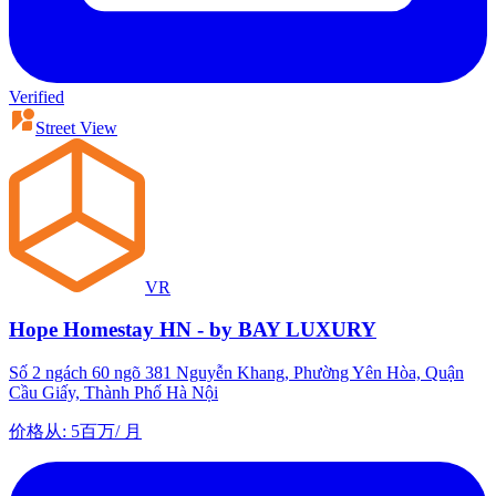
Verified
Street View
VR
Hope Homestay HN - by BAY LUXURY
Số 2 ngách 60 ngõ 381 Nguyễn Khang, Phường Yên Hòa, Quận
Cầu Giấy, Thành Phố Hà Nội
价格从
:
5百万
/
月