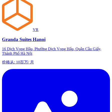
VR
Granda Suites Hanoi
16 Dịch Vọng Hậu, Phường Dịch Vọng Hậu, Quận Cầu Giấy,
Thành Phố Hà Nội
价格从
:
10百万
/
月