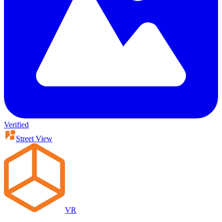
Verified
Street View
VR