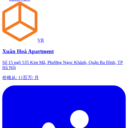
VR
Xuân Hoà Apartment
Số 15 ngõ 535 Kim Mã, Phường Ngọc Khánh, Quận Ba Đình, TP
Hà Nội
价格从
:
11百万
/
月