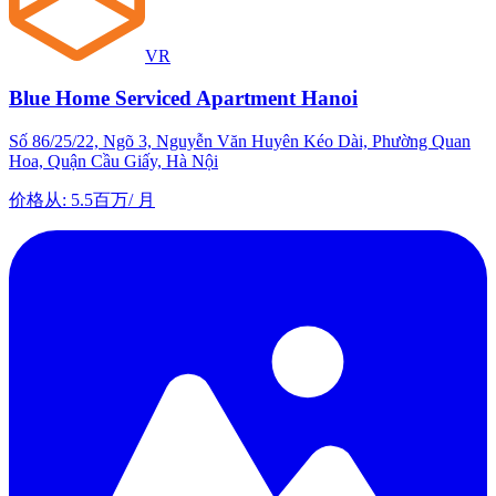
VR
Blue Home Serviced Apartment Hanoi
Số 86/25/22, Ngõ 3, Nguyễn Văn Huyên Kéo Dài, Phường Quan
Hoa, Quận Cầu Giấy, Hà Nội
价格从
:
5.5百万
/
月