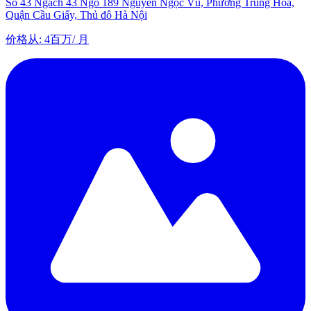
Số 43 Ngách 43 Ngõ 189 Nguyễn Ngọc Vũ, Phường Trung Hòa,
Quận Cầu Giấy, Thủ đô Hà Nội
价格从
:
4百万
/
月