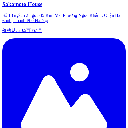
Sakamoto House
Số 18 ngách 2 ngõ 535 Kim Mã, Phường Ngọc Khánh, Quận Ba
Đình, Thành Phố Hà Nội
价格从
:
20.5百万
/
月