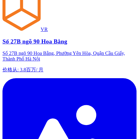
VR
Số 27B ngõ 90 Hoa Bằng
Số 27B ngõ 90 Hoa Bằng, Phường Yên Hòa, Quận Cầu Giấy,
Thành Phố Hà Nội
价格从
:
3.8百万
/
月