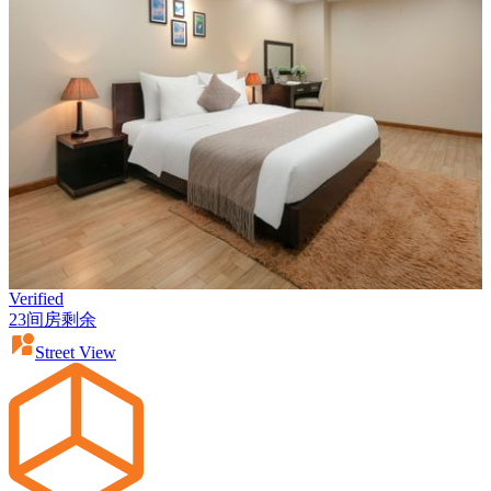
Verified
23间房剩余
Street View