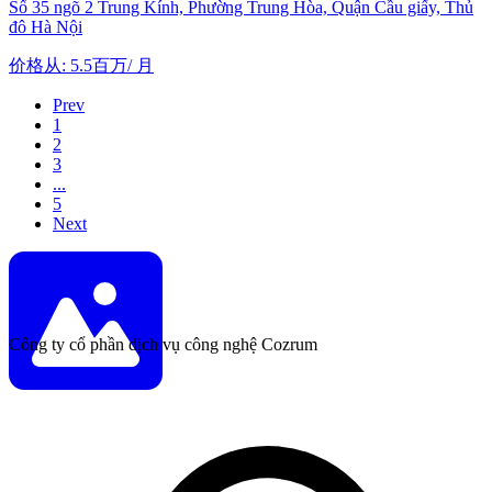
Số 35 ngõ 2 Trung Kính, Phường Trung Hòa, Quận Cầu giấy, Thủ
đô Hà Nội
价格从
:
5.5百万
/
月
Prev
1
2
3
...
5
Next
Công ty cổ phần dịch vụ công nghệ Cozrum