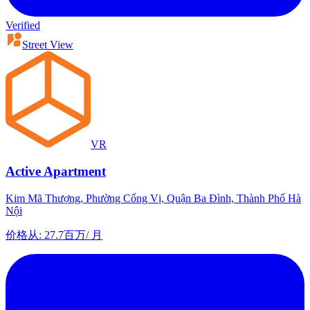
Verified
Street View
VR
Active Apartment
Kim Mã Thượng, Phường Cống Vị, Quận Ba Đình, Thành Phố Hà
Nội
价格从
:
27.7百万
/
月