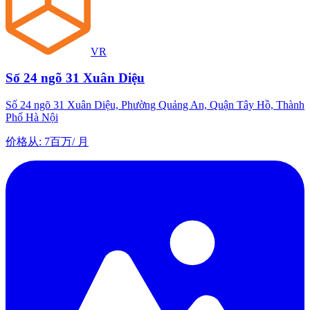
VR
Số 24 ngõ 31 Xuân Diệu
Số 24 ngõ 31 Xuân Diệu, Phường Quảng An, Quận Tây Hồ, Thành
Phố Hà Nội
价格从
:
7百万
/
月