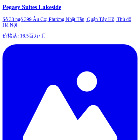
Pegasy Suites Lakeside
Số 33 ngõ 399 Âu Cơ, Phường Nhật Tân, Quận Tây Hồ, Thủ đô
Hà Nội
价格从
:
16.5百万
/
月