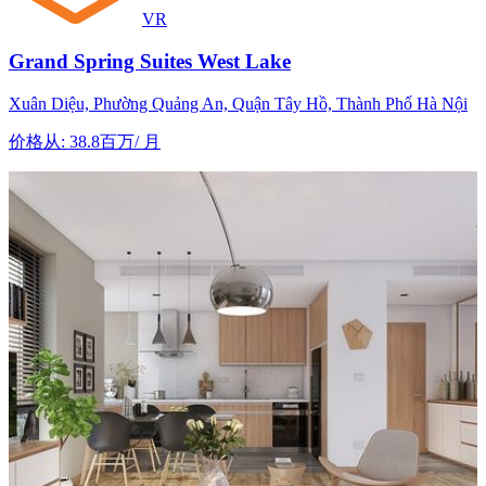
VR
Grand Spring Suites West Lake
Xuân Diệu, Phường Quảng An, Quận Tây Hồ, Thành Phố Hà Nội
价格从
:
38.8百万
/
月