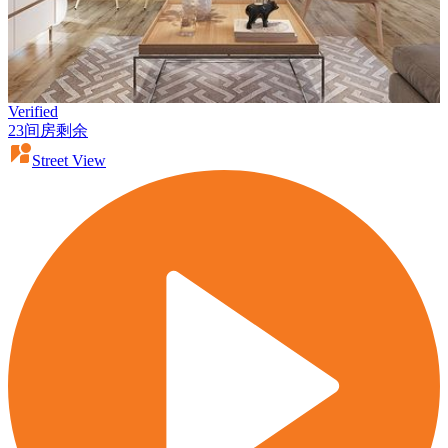
Verified
23间房剩余
Street View