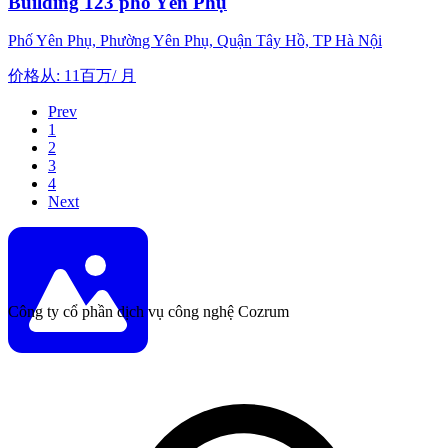
Building 123 phố Yên Phụ
Phố Yên Phụ, Phường Yên Phụ, Quận Tây Hồ, TP Hà Nội
价格从
:
11百万
/
月
Prev
1
2
3
4
Next
Công ty cổ phần dịch vụ công nghệ Cozrum