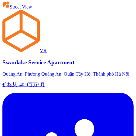
Street View
VR
Swanlake Service Apartment
Quảng An, Phường Quảng An, Quận Tây Hồ, Thành phố Hà Nội
价格从
:
40.0百万
/
月