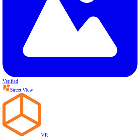
Verified
Street View
VR