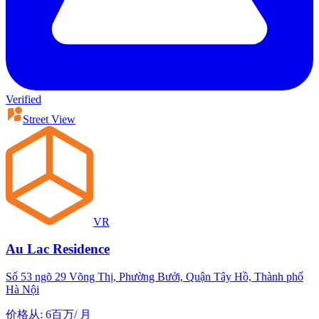
Verified
Street View
VR
Au Lac Residence
Số 53 ngõ 29 Võng Thị, Phường Bưởi, Quận Tây Hồ, Thành phố
Hà Nội
价格从
:
6百万
/
月