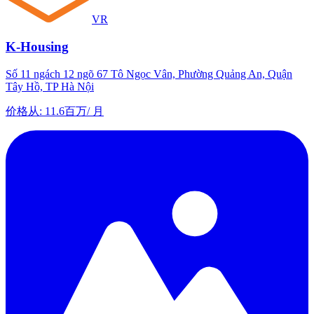
VR
K-Housing
Số 11 ngách 12 ngõ 67 Tô Ngọc Vân, Phường Quảng An, Quận
Tây Hồ, TP Hà Nội
价格从
:
11.6百万
/
月