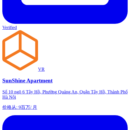
Verified
VR
SunShine Apartment
Số 10 ngõ 6 Tây Hồ, Phường Quảng An, Quận Tây Hồ, Thành Phố
Hà Nội
价格从
:
9百万
/
月