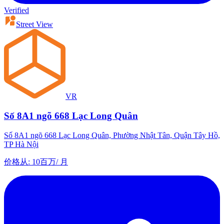
Verified
Street View
VR
Số 8A1 ngõ 668 Lạc Long Quân
Số 8A1 ngõ 668 Lạc Long Quân, Phường Nhật Tân, Quận Tây Hồ,
TP Hà Nội
价格从
:
10百万
/
月