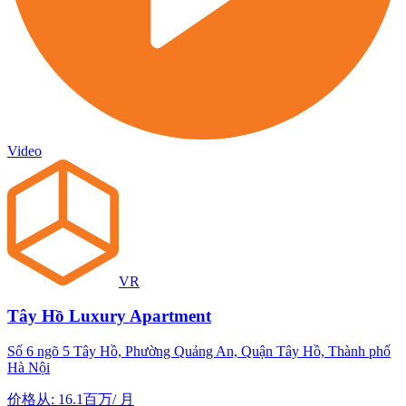
Video
VR
Tây Hồ Luxury Apartment
Số 6 ngõ 5 Tây Hồ, Phường Quảng An, Quận Tây Hồ, Thành phố
Hà Nội
价格从
:
16.1百万
/
月