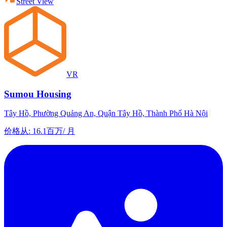
Street View
VR
Sumou Housing
Tây Hồ, Phường Quảng An, Quận Tây Hồ, Thành Phố Hà Nội
价格从
:
16.1百万
/
月