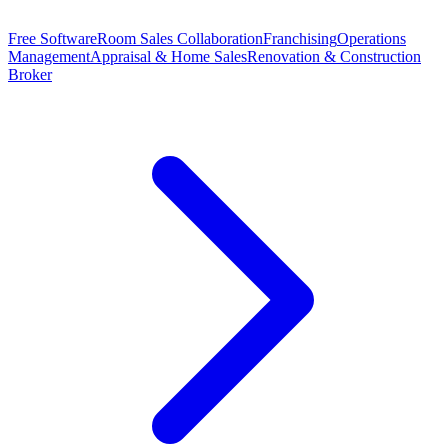
Free Software
Room Sales Collaboration
Franchising
Operations
Management
Appraisal & Home Sales
Renovation & Construction
Broker