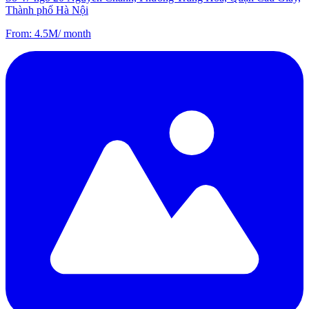
Thành phố Hà Nội
From
:
4.5M
/
month