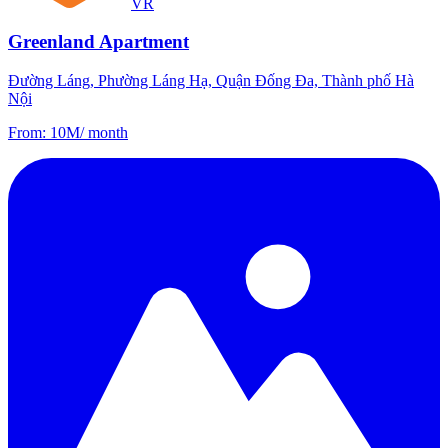
VR
Greenland Apartment
Đường Láng, Phường Láng Hạ, Quận Đống Đa, Thành phố Hà
Nội
From
:
10M
/
month