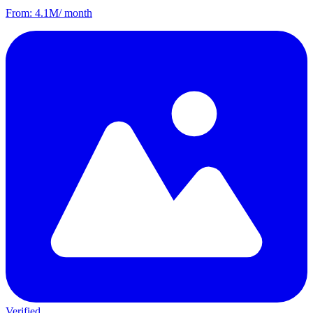
From
:
4.1M
/
month
Verified