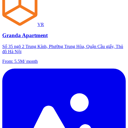
VR
Granda Apartment
Số 35 ngõ 2 Trung Kính, Phường Trung Hòa, Quận Cầu giấy, Thủ
đô Hà Nội
From
:
5.5M
/
month