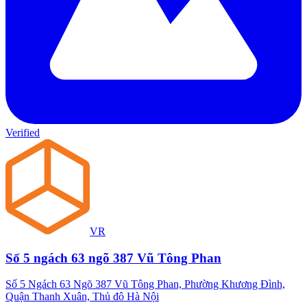
Verified
VR
Số 5 ngách 63 ngõ 387 Vũ Tông Phan
Số 5 Ngách 63 Ngõ 387 Vũ Tông Phan, Phường Khương Đình,
Quận Thanh Xuân, Thủ đô Hà Nội