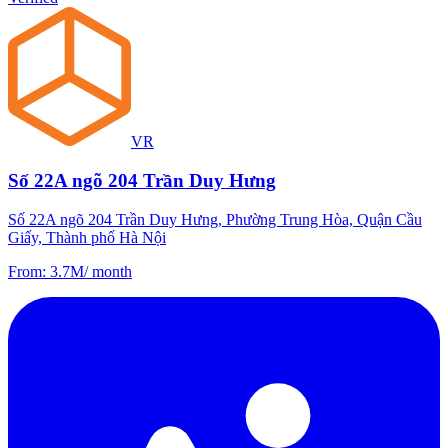
VR
Số 22A ngõ 204 Trần Duy Hưng
Số 22A ngõ 204 Trần Duy Hưng, Phường Trung Hòa, Quận Cầu
Giấy, Thành phố Hà Nội
From
:
3.7M
/
month