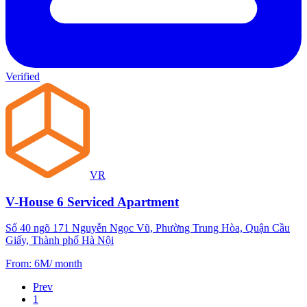
Verified
VR
V-House 6 Serviced Apartment
Số 40 ngõ 171 Nguyễn Ngọc Vũ, Phường Trung Hòa, Quận Cầu
Giấy, Thành phố Hà Nội
From
:
6M
/
month
Prev
1