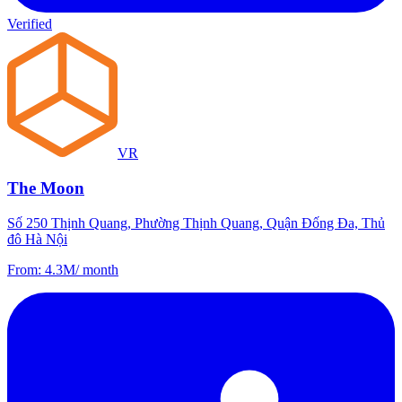
Verified
VR
The Moon
Số 250 Thịnh Quang, Phường Thịnh Quang, Quận Đống Đa, Thủ
đô Hà Nội
From
:
4.3M
/
month