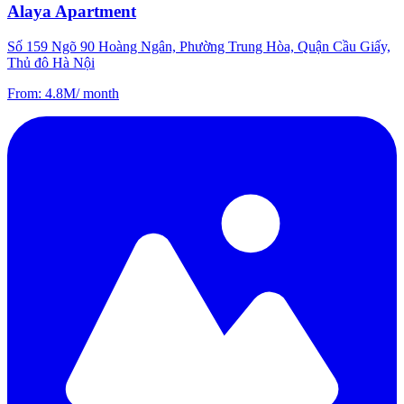
Alaya Apartment
Số 159 Ngõ 90 Hoàng Ngân, Phường Trung Hòa, Quận Cầu Giấy,
Thủ đô Hà Nội
From
:
4.8M
/
month