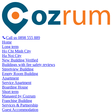
Call us
0898 555 889
Home
Long term
Ho Chi Minh City
Ha Noi City
New Building Verified
Buildings with fire safety reviews
Streetview Building
Empty Room Building
Apartment
Service Apartment
Boarding House
Short term
Managed by Cozrum
Franchise Building
Services & Partnership
Guest Accommodation