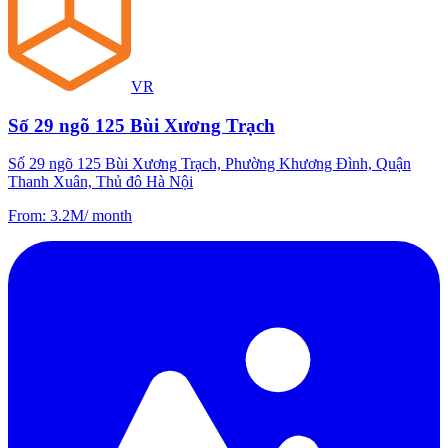
VR
Số 29 ngõ 125 Bùi Xương Trạch
Số 29 ngõ 125 Bùi Xương Trạch, Phường Khương Đình, Quận
Thanh Xuân, Thủ đô Hà Nội
From
:
3.2M
/
month