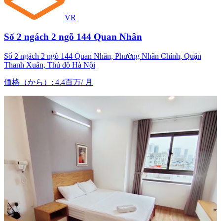
VR
Số 2 ngách 2 ngõ 144 Quan Nhân
Số 2 ngách 2 ngõ 144 Quan Nhân, Phường Nhân Chính, Quận
Thanh Xuân, Thủ đô Hà Nội
価格（から）
:
4.4百万
/
月