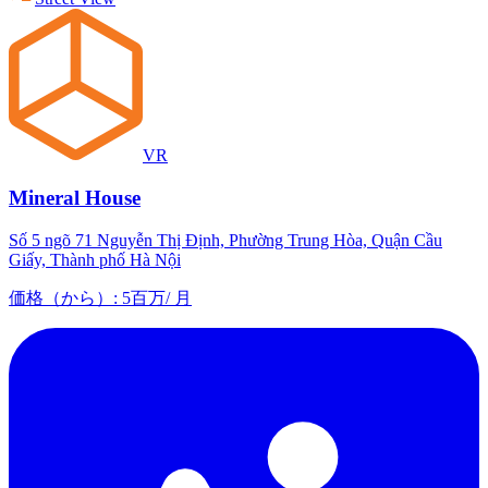
VR
Mineral House
Số 5 ngõ 71 Nguyễn Thị Định, Phường Trung Hòa, Quận Cầu
Giấy, Thành phố Hà Nội
価格（から）
:
5百万
/
月