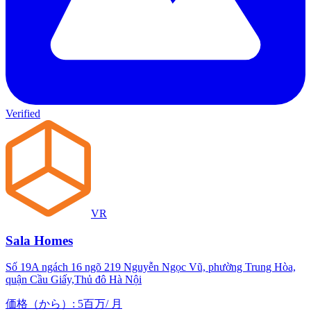
Verified
VR
Sala Homes
Số 19A ngách 16 ngõ 219 Nguyễn Ngọc Vũ, phường Trung Hòa,
quận Cầu Giấy,Thủ đô Hà Nội
価格（から）
:
5百万
/
月