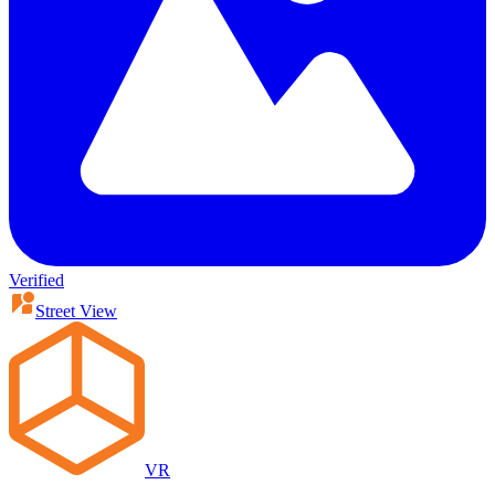
Verified
Street View
VR