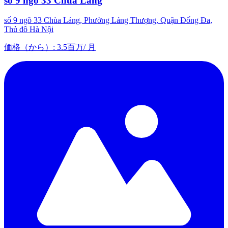
số 9 ngõ 33 Chùa Láng
số 9 ngõ 33 Chùa Láng, Phường Láng Thượng, Quận Đống Đa,
Thủ đô Hà Nội
価格（から）
:
3.5百万
/
月