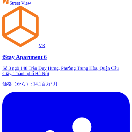
Street View
VR
iStay Apartment 6
Số 3 ngõ 148 Trần Duy Hưng, Phường Trung Hòa, Quận Cầu
Giấy, Thành phố Hà Nội
価格（から）
:
14.1百万
/
月