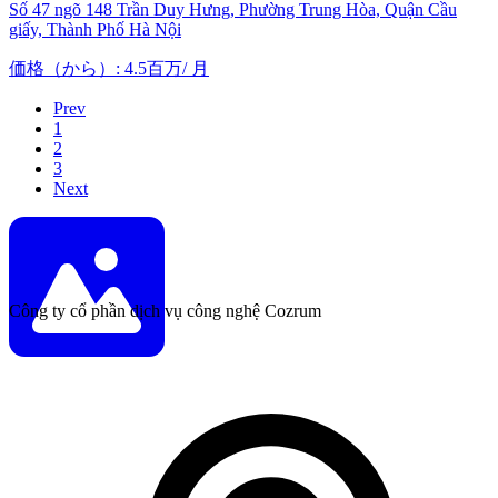
Số 47 ngõ 148 Trần Duy Hưng, Phường Trung Hòa, Quận Cầu
giấy, Thành Phố Hà Nội
価格（から）
:
4.5百万
/
月
Prev
1
2
3
Next
Công ty cổ phần dịch vụ công nghệ Cozrum