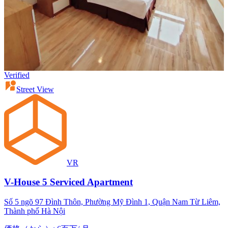
Verified
Street View
VR
V-House 5 Serviced Apartment
Số 5 ngõ 97 Đình Thôn, Phường Mỹ Đình 1, Quận Nam Từ Liêm,
Thành phố Hà Nội