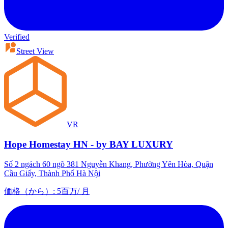
Verified
Street View
VR
Hope Homestay HN - by BAY LUXURY
Số 2 ngách 60 ngõ 381 Nguyễn Khang, Phường Yên Hòa, Quận
Cầu Giấy, Thành Phố Hà Nội
価格（から）
:
5百万
/
月