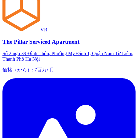
VR
The Pillar Serviced Apartment
Số 2 ngõ 39 Đình Thôn, Phường Mỹ Đình 1, Quận Nam Từ Liêm,
Thành Phố Hà Nội
価格（から）
:
7百万
/
月