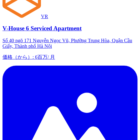
VR
V-House 6 Serviced Apartment
Số 40 ngõ 171 Nguyễn Ngọc Vũ, Phường Trung Hòa, Quận Cầu
Giấy, Thành phố Hà Nội
価格（から）
:
6百万
/
月