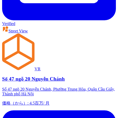
Verified
Street View
VR
Số 47 ngõ 20 Nguyễn Chánh
Số 47 ngõ 20 Nguyễn Chánh, Phường Trung Hòa, Quận Cầu Giấy,
Thành phố Hà Nội
価格（から）
:
4.5百万
/
月