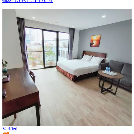
価格（から）
:
6百万
/
月
Verified