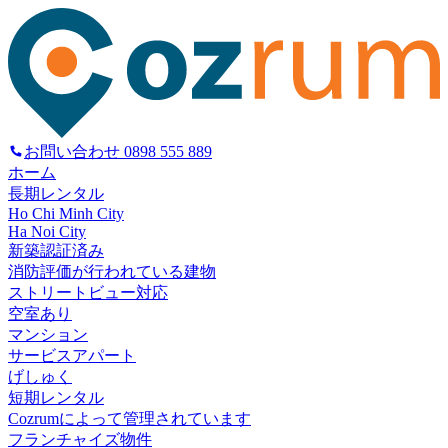
お問い合わせ
0898 555 889
ホーム
長期レンタル
Ho Chi Minh City
Ha Noi City
新築認証済み
消防評価が行われている建物
ストリートビュー対応
空室あり
マンション
サービスアパート
げしゅく
短期レンタル
Cozrumによって管理されています
フランチャイズ物件