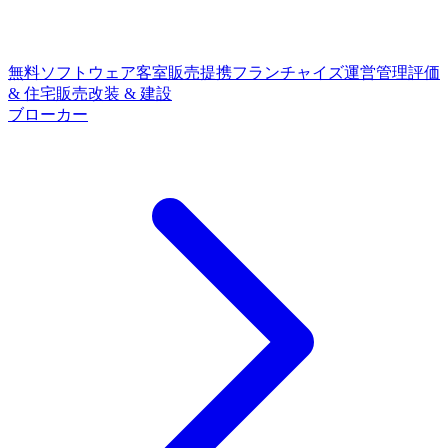
無料ソフトウェア
客室販売提携
フランチャイズ
運営管理
評価
& 住宅販売
改装 & 建設
ブローカー