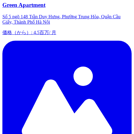
Green Apartment
Số 5 ngõ 148 Trần Duy Hưng, Phường Trung Hòa, Quận Cầu
Giấy, Thành Phố Hà Nội
価格（から）
:
4.5百万
/
月