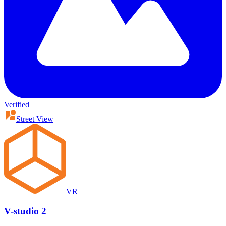
Verified
Street View
VR
V-studio 2