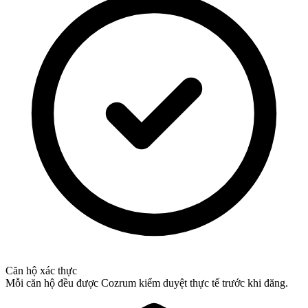
Căn hộ xác thực
Mỗi căn hộ đều được Cozrum kiểm duyệt thực tế trước khi đăng.