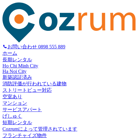
お問い合わせ
0898 555 889
ホーム
長期レンタル
Ho Chi Minh City
Ha Noi City
新築認証済み
消防評価が行われている建物
ストリートビュー対応
空室あり
マンション
サービスアパート
げしゅく
短期レンタル
Cozrumによって管理されています
フランチャイズ物件