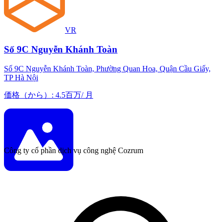
VR
Số 9C Nguyễn Khánh Toàn
Số 9C Nguyễn Khánh Toàn, Phường Quan Hoa, Quận Cầu Giấy,
TP Hà Nội
価格（から）
:
4.5百万
/
月
Công ty cổ phần dịch vụ công nghệ Cozrum