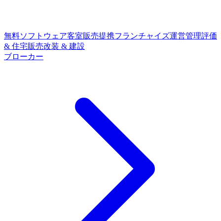
無料ソフトウェア
客室販売提携
フランチャイズ
運営管理
評価
& 住宅販売
改装 & 建設
ブローカー