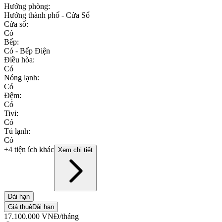
Hướng phòng
:
Hướng thành phố - Cửa Sổ
Cửa sổ
:
Có
Bếp
:
Có - Bếp Điện
Điều hòa
:
Có
Nóng lạnh
:
Có
Đệm
:
Có
Tivi
:
Có
Tủ lạnh
:
Có
+4 tiện ích khác
Xem chi tiết
Dài hạn
Giá thuê
Dài hạn
17.100.000
VNĐ
/tháng