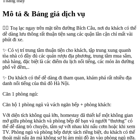
Thang máy
Mô tả & Bảng giá dịch vụ
👉🏻 Toạ lạc ngay trên mặt tiền đường Bích Câu, nơi du khách có thể
dễ dàng lưu thông rất thuận tiện sang các quận lân cận chỉ mất vài
phút đi xe.
✨ Có vị trí trung tâm thuận tiện cho khách, tập trung xung quanh
tòa nhà có đầy đủ các quán rượu địa phương, trung tâm mua sắm,
nhà hàng, đặc biệt là các điểm du lịch nổi tiếng, các món ăn đường
phố về đêm,..
✨ Du khách có thể dễ dàng đi tham quan, khám phá rất nhiều địa
danh nổi tiếng của thủ đô Hà Nội.
Căn 1 phòng ngủ:
Căn hộ 1 phòng ngủ và vách ngăn bếp + phòng khách:
Với diện tích không quá lớn, homestay đã thiết kế một không gian
mở giữa phòng khách và phòng bếp để bạn và người “thương” có
thể dễ dàng trò chuyện, tâm sự với nhau khi nấu cơm hoặc khi xem
TV. Phòng ngủ và phòng bếp được tách riêng biệt, du khách có thể
thoải mái nấu ăn mà không sợ bị ám mùi đồ ăn vào phòng ngủ nữa.