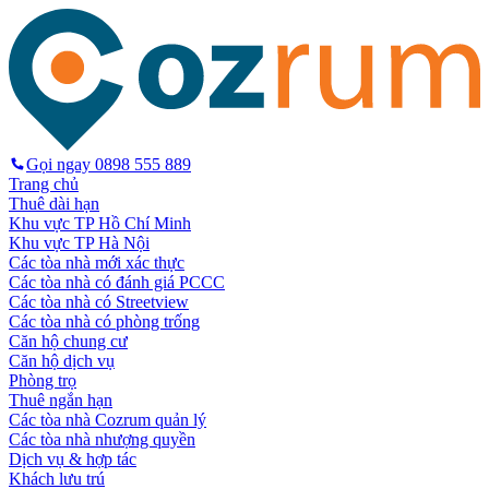
Gọi ngay
0898 555 889
Trang chủ
Thuê dài hạn
Khu vực TP Hồ Chí Minh
Khu vực TP Hà Nội
Các tòa nhà mới xác thực
Các tòa nhà có đánh giá PCCC
Các tòa nhà có Streetview
Các tòa nhà có phòng trống
Căn hộ chung cư
Căn hộ dịch vụ
Phòng trọ
Thuê ngắn hạn
Các tòa nhà Cozrum quản lý
Các tòa nhà nhượng quyền
Dịch vụ & hợp tác
Khách lưu trú