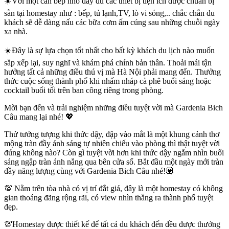
☀️Với một căn bếp nhỏ đầy đủ các thiết bị tiện ích được chuẩn bị
sẵn tại homestay như : bếp, tủ lạnh,TV, lò vi sóng,.. chắc chắn du
khách sẽ dễ dàng nấu các bữa cơm ấm cúng sau những chuỗi ngày
xa nhà.
☀️Đây là sự lựa chọn tốt nhất cho bất kỳ khách du lịch nào muốn
sắp xếp lại, suy nghĩ và khám phá chính bản thân. Thoải mái tận
hưởng tất cả những điều thú vị mà Hà Nội phải mang đến. Thưởng
thức cuộc sống thành phố khi nhấm nháp cà phê buổi sáng hoặc
cocktail buổi tối trên ban công riêng trong phòng.
Mời bạn đến và trải nghiệm những điều tuyệt vời mà Gardenia Bich
Câu mang lại nhé! 💖
Thử tưởng tượng khi thức dậy, đập vào mắt là một khung cảnh thơ
mộng tràn đầy ánh sáng tự nhiên chiếu vào phòng thì thật tuyệt vời
đúng không nào? Còn gì tuyệt vời hơn khi thức dậy ngắm nhìn buổi
sáng ngập tràn ánh nắng qua bên cửa sổ. Bắt đầu một ngày mới tràn
đầy năng lượng cùng với Gardenia Bich Câu nhé!💟
💯 Nằm trên tòa nhà có vị trí đắt giá, đây là một homestay có không
gian thoáng đãng rộng rãi, có view nhìn thẳng ra thành phố tuyệt
đẹp.
💯Homestay được thiết kế để tất cả du khách đến đều được thưởng