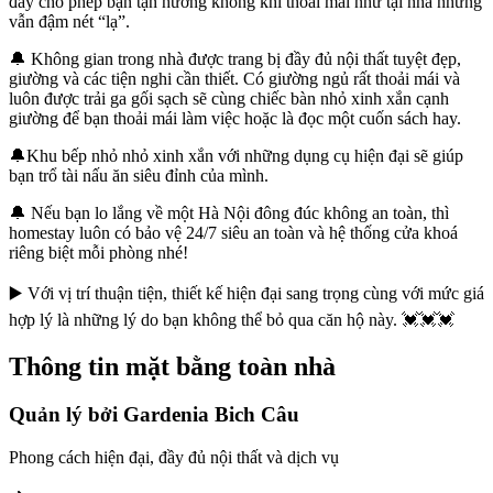
đây cho phép bạn tận hưởng không khí thoải mái như tại nhà nhưng
vẫn đậm nét “lạ”.
🔔 Không gian trong nhà được trang bị đầy đủ nội thất tuyệt đẹp,
giường và các tiện nghi cần thiết. Có giường ngủ rất thoải mái và
luôn được trải ga gối sạch sẽ cùng chiếc bàn nhỏ xinh xắn cạnh
giường để bạn thoải mái làm việc hoặc là đọc một cuốn sách hay.
🔔Khu bếp nhỏ nhỏ xinh xắn với những dụng cụ hiện đại sẽ giúp
bạn trổ tài nấu ăn siêu đỉnh của mình.
🔔 Nếu bạn lo lắng về một Hà Nội đông đúc không an toàn, thì
homestay luôn có bảo vệ 24/7 siêu an toàn và hệ thống cửa khoá
riêng biệt mỗi phòng nhé!
▶️ Với vị trí thuận tiện, thiết kế hiện đại sang trọng cùng với mức giá
hợp lý là những lý do bạn không thể bỏ qua căn hộ này. 💓💓💓
Thông tin mặt bằng toàn nhà
Quản lý bởi
Gardenia Bich Câu
Phong cách hiện đại, đầy đủ nội thất và dịch vụ