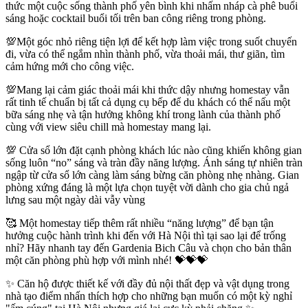
thức một cuộc sống thành phố yên bình khi nhấm nháp cà phê buổi
sáng hoặc cocktail buổi tối trên ban công riêng trong phòng.
💯Một góc nhỏ riêng tiện lợi để kết hợp làm việc trong suốt chuyến
đi, vừa có thể ngắm nhìn thành phố, vừa thoải mái, thư giãn, tìm
cảm hứng mới cho công việc.
💯Mang lại cảm giác thoải mái khi thức dậy nhưng homestay vẫn
rất tinh tế chuẩn bị tất cả dụng cụ bếp để du khách có thể nấu một
bữa sáng nhẹ và tận hưởng không khí trong lành của thành phố
cùng với view siêu chill mà homestay mang lại.
💯 Cửa sổ lớn đặt cạnh phòng khách lúc nào cũng khiến không gian
sống luôn “no” sáng và tràn đầy năng lượng. Ánh sáng tự nhiên tràn
ngập từ cửa sổ lớn càng làm sáng bừng căn phòng nhẹ nhàng. Gian
phòng xứng đáng là một lựa chọn tuyệt vời dành cho gia chủ ngả
lưng sau một ngày dài vẫy vùng
🥰 Một homestay tiếp thêm rất nhiều “năng lượng” để bạn tận
hưởng cuộc hành trình khi đến với Hà Nội thì tại sao lại để trống
nhỉ? Hãy nhanh tay đến Gardenia Bich Câu và chọn cho bản thân
một căn phòng phù hợp với mình nhé! 💝💝💝
✨ Căn hộ được thiết kế với đầy đủ nội thất đẹp và vật dụng trong
nhà tạo điểm nhấn thích hợp cho những bạn muốn có một kỳ nghỉ