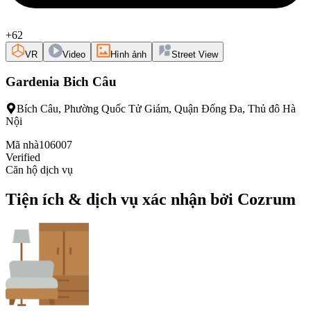
+62
VR
Video
Hình ảnh
Street View
Gardenia Bich Câu
Bích Câu, Phường Quốc Tử Giám, Quận Đống Đa, Thủ đô Hà
Nội
Mã nhà
106007
Verified
Căn hộ dịch vụ
Tiện ích & dịch vụ xác nhận bởi Cozrum