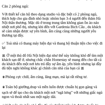
Căn 2 phòng ngủ:
Với thiết kế căn hộ theo dạng studio và đặc biệt có 2 phòng ngủ,
thích hợp cho gia đình nhỏ hoặc nhóm bạn 3-4 người đến thăm Hà
Nội thân thương. Mặc dù ở trong trung tâm không gian ồn ào náo
nhiệt nơi phố thị, nhưng khi đến với Gardenia Bich Câu , du khách
sẽ cảm nhận được sự yên bình, ấm cúng cùng những người yêu
thương tại đây.
✅ Toà nhà có thang máy hiện đại và thang bộ thuận tiện cho việc đi
lại
🎀 Ở một thủ đô Hà Nội hiện đại như thế này không khó để tìm một
khách sạn để ở, nhưng chắc chắn Homestay sẽ mang đến cho tất cả
du khách đến một nơi lưu trú đầy sự ấm áp, yên bình nhưng lại đầy
đủ tiện nghi không khác gì chính căn nhà của bạn cả 🎀
☀️Phòng cực chill, ấm cúng, lãng mạn, mà lại rất riêng tư.
☀️Toàn bộ giường,drap và mền luôn được chuẩn bị gọn gàng và
sạch sẽ để tạo cho du khách một nơi “ngã lưng” với những giấc ngủ
ngon và thoải nhất sau một ngày dài.