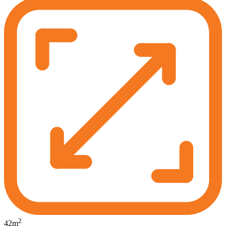
2
42
m