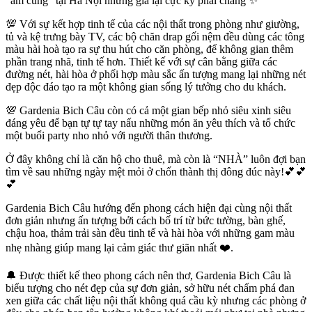
"ấm cúng" tại Hà Nội nhưng giá lại cực kỳ phải chăng ✨
💯 Với sự kết hợp tinh tế của các nội thất trong phòng như giường,
tủ và kệ trưng bày TV, các bộ chăn drap gối nệm đều dùng các tông
màu hài hoà tạo ra sự thu hút cho căn phòng, để không gian thêm
phần trang nhã, tinh tế hơn. Thiết kế với sự cân bằng giữa các
đường nét, hài hòa ở phối hợp màu sắc ấn tượng mang lại những nét
đẹp độc đáo tạo ra một không gian sống lý tưởng cho du khách.
💯 Gardenia Bich Câu còn có cả một gian bếp nhỏ siêu xinh siêu
đáng yêu để bạn tự tự tay nấu những món ăn yêu thích và tổ chức
một buổi party nho nhỏ với người thân thương.
Ở đây không chỉ là căn hộ cho thuê, mà còn là “NHÀ” luôn đợi bạn
tìm về sau những ngày mệt mỏi ở chốn thành thị đông đúc này!💕💕
💕
Gardenia Bich Câu hướng đến phong cách hiện đại cùng nội thất
đơn giản nhưng ấn tượng bởi cách bố trí từ bức tường, bàn ghế,
chậu hoa, thảm trải sàn đều tinh tế và hài hòa với những gam màu
nhẹ nhàng giúp mang lại cảm giác thư giãn nhất ❤️.
🔔 Được thiết kế theo phong cách nên thơ, Gardenia Bich Câu là
biểu tượng cho nét đẹp của sự đơn giản, sở hữu nét chấm phá đan
xen giữa các chất liệu nội thất không quá cầu kỳ nhưng các phòng ở