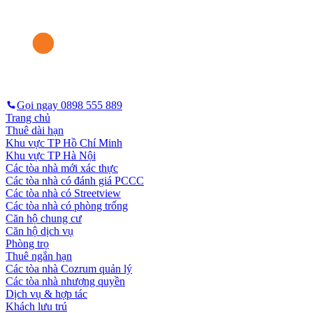
Gọi ngay
0898 555 889
Trang chủ
Thuê dài hạn
Khu vực TP Hồ Chí Minh
Khu vực TP Hà Nội
Các tòa nhà mới xác thực
Các tòa nhà có đánh giá PCCC
Các tòa nhà có Streetview
Các tòa nhà có phòng trống
Căn hộ chung cư
Căn hộ dịch vụ
Phòng trọ
Thuê ngắn hạn
Các tòa nhà Cozrum quản lý
Các tòa nhà nhượng quyền
Dịch vụ & hợp tác
Khách lưu trú