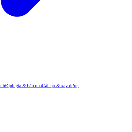
ành
Định giá & bán nhà
Cải tạo & xây dựng