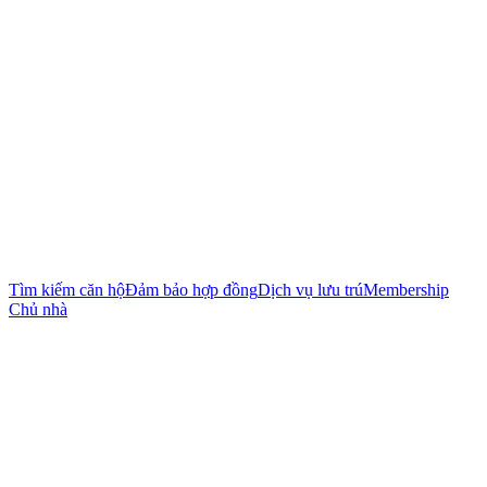
Tìm kiếm căn hộ
Đảm bảo hợp đồng
Dịch vụ lưu trú
Membership
Chủ nhà