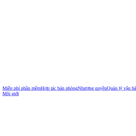
Miễn phí phần mềm
Hợp tác bán phòng
Nhượng quyền
Quản lý vận h
Môi giới