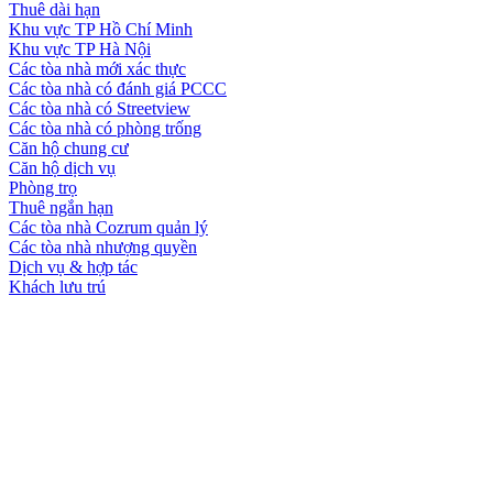
Thuê dài hạn
Khu vực TP Hồ Chí Minh
Khu vực TP Hà Nội
Các tòa nhà mới xác thực
Các tòa nhà có đánh giá PCCC
Các tòa nhà có Streetview
Các tòa nhà có phòng trống
Căn hộ chung cư
Căn hộ dịch vụ
Phòng trọ
Thuê ngắn hạn
Các tòa nhà Cozrum quản lý
Các tòa nhà nhượng quyền
Dịch vụ & hợp tác
Khách lưu trú