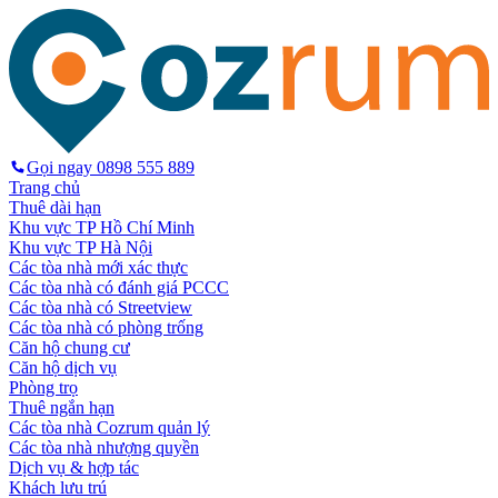
Gọi ngay
0898 555 889
Trang chủ
Thuê dài hạn
Khu vực TP Hồ Chí Minh
Khu vực TP Hà Nội
Các tòa nhà mới xác thực
Các tòa nhà có đánh giá PCCC
Các tòa nhà có Streetview
Các tòa nhà có phòng trống
Căn hộ chung cư
Căn hộ dịch vụ
Phòng trọ
Thuê ngắn hạn
Các tòa nhà Cozrum quản lý
Các tòa nhà nhượng quyền
Dịch vụ & hợp tác
Khách lưu trú