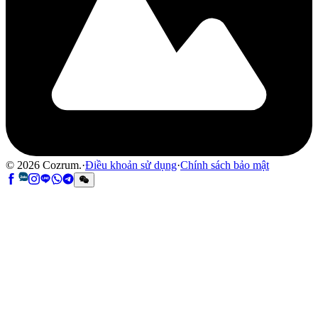
©
2026
Cozrum.
·
Điều khoản sử dụng
·
Chính sách bảo mật