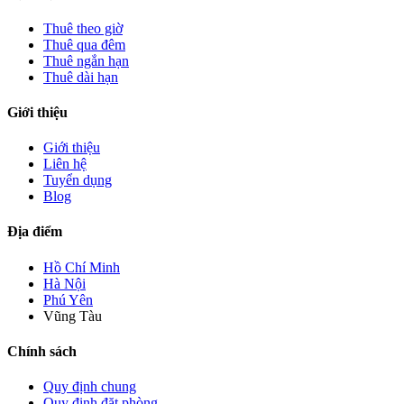
Thuê theo giờ
Thuê qua đêm
Thuê ngắn hạn
Thuê dài hạn
Giới thiệu
Giới thiệu
Liên hệ
Tuyển dụng
Blog
Địa điểm
Hồ Chí Minh
Hà Nội
Phú Yên
Vũng Tàu
Chính sách
Quy định chung
Quy định đặt phòng