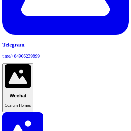
Telegram
t.me/+84906239899
Wechat
Cozrum Homes