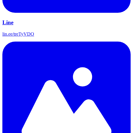
Line
lin.ee/treTyVDO