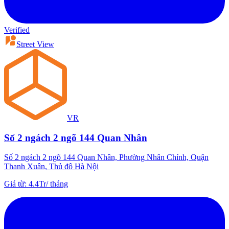
Verified
Street View
VR
Số 2 ngách 2 ngõ 144 Quan Nhân
Số 2 ngách 2 ngõ 144 Quan Nhân, Phường Nhân Chính, Quận
Thanh Xuân, Thủ đô Hà Nội
Giá từ
:
4.4Tr
/
tháng