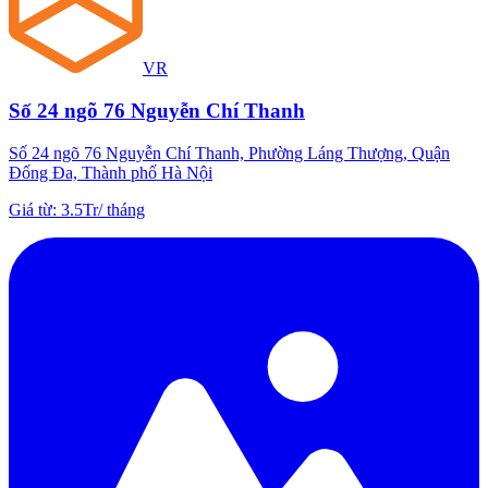
VR
Số 24 ngõ 76 Nguyễn Chí Thanh
Số 24 ngõ 76 Nguyễn Chí Thanh, Phường Láng Thượng, Quận
Đống Đa, Thành phố Hà Nội
Giá từ
:
3.5Tr
/
tháng