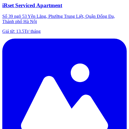
iRset Serviced Apartment
Số 39 ngõ 53 Yên Lãng, Phường Trung Liệt, Quận Đống Đa,
Thành phố Hà Nội
Giá từ
:
13.5Tr
/
tháng