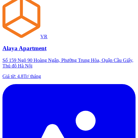
VR
Alaya Apartment
Số 159 Ngõ 90 Hoàng Ngân, Phường Trung Hòa, Quận Cầu Giấy,
Thủ đô Hà Nội
Giá từ
:
4.8Tr
/
tháng