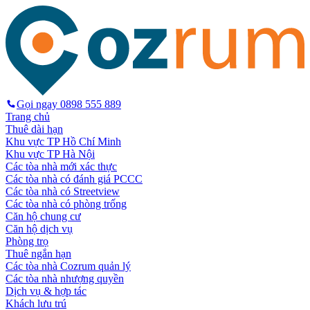
Gọi ngay
0898 555 889
Trang chủ
Thuê dài hạn
Khu vực TP Hồ Chí Minh
Khu vực TP Hà Nội
Các tòa nhà mới xác thực
Các tòa nhà có đánh giá PCCC
Các tòa nhà có Streetview
Các tòa nhà có phòng trống
Căn hộ chung cư
Căn hộ dịch vụ
Phòng trọ
Thuê ngắn hạn
Các tòa nhà Cozrum quản lý
Các tòa nhà nhượng quyền
Dịch vụ & hợp tác
Khách lưu trú