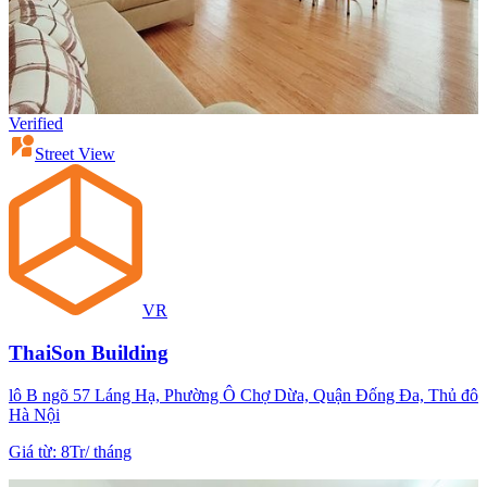
Verified
Street View
VR
ThaiSon Building
lô B ngõ 57 Láng Hạ, Phường Ô Chợ Dừa, Quận Đống Đa, Thủ đô
Hà Nội
Giá từ
:
8Tr
/
tháng