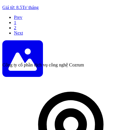
Giá từ
:
8.5Tr
/
tháng
Prev
1
2
Next
Công ty cổ phần dịch vụ công nghệ Cozrum