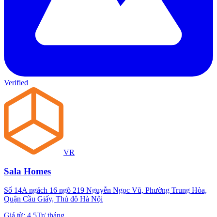
Verified
VR
Sala Homes
Số 14A ngách 16 ngõ 219 Nguyễn Ngọc Vũ, Phường Trung Hòa,
Quận Cầu Giấy, Thủ đô Hà Nội
Giá từ
:
4.5Tr
/
tháng