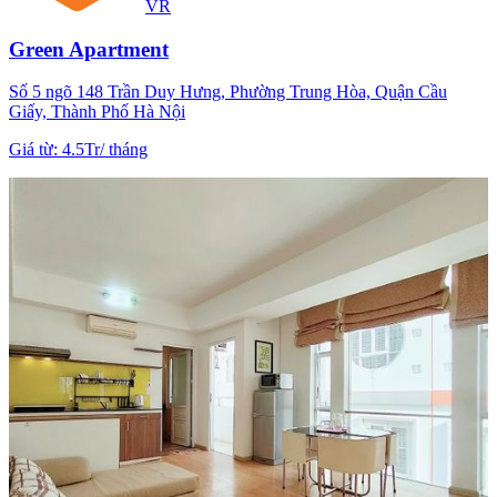
VR
Green Apartment
Số 5 ngõ 148 Trần Duy Hưng, Phường Trung Hòa, Quận Cầu
Giấy, Thành Phố Hà Nội
Giá từ
:
4.5Tr
/
tháng