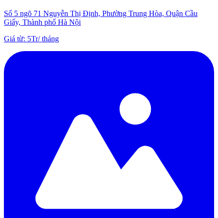
Số 5 ngõ 71 Nguyễn Thị Định, Phường Trung Hòa, Quận Cầu
Giấy, Thành phố Hà Nội
Giá từ
:
5Tr
/
tháng