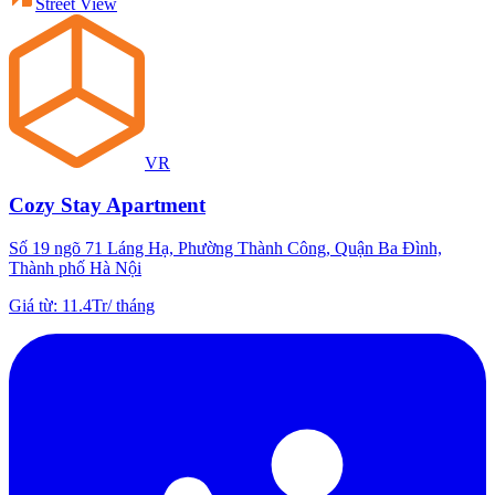
Street View
VR
Cozy Stay Apartment
Số 19 ngõ 71 Láng Hạ, Phường Thành Công, Quận Ba Đình,
Thành phố Hà Nội
Giá từ
:
11.4Tr
/
tháng