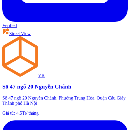
Verified
Street View
VR
Số 47 ngõ 20 Nguyễn Chánh
Số 47 ngõ 20 Nguyễn Chánh, Phường Trung Hòa, Quận Cầu Giấy,
Thành phố Hà Nội
Giá từ
:
4.5Tr
/
tháng