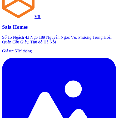
VR
Sala Homes
Số 15 Ngách 43 Ngõ 189 Nguyễn Ngọc Vũ, Phường Trung Hoà,
Quận Cầu Giấy, Thủ đô Hà Nội
Giá từ
:
5Tr
/
tháng