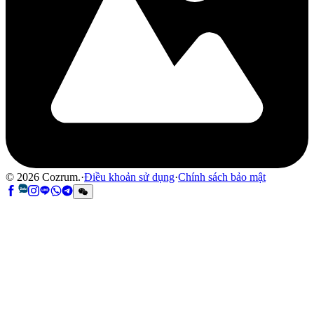
©
2026
Cozrum.
·
Điều khoản sử dụng
·
Chính sách bảo mật