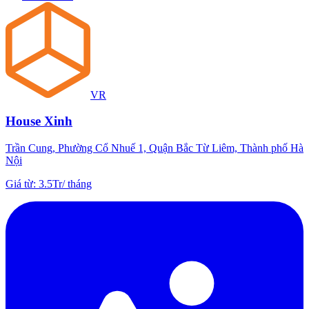
VR
House Xinh
Trần Cung, Phường Cổ Nhuế 1, Quận Bắc Từ Liêm, Thành phố Hà
Nội
Giá từ
:
3.5Tr
/
tháng