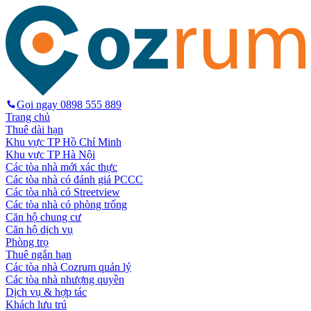
Gọi ngay
0898 555 889
Trang chủ
Thuê dài hạn
Khu vực TP Hồ Chí Minh
Khu vực TP Hà Nội
Các tòa nhà mới xác thực
Các tòa nhà có đánh giá PCCC
Các tòa nhà có Streetview
Các tòa nhà có phòng trống
Căn hộ chung cư
Căn hộ dịch vụ
Phòng trọ
Thuê ngắn hạn
Các tòa nhà Cozrum quản lý
Các tòa nhà nhượng quyền
Dịch vụ & hợp tác
Khách lưu trú