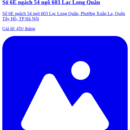
Số 6E ngách 54 ngõ 603 Lạc Long Quân
Số 6E ngách 54 ngõ 603 Lạc Long Quân, Phường Xuân La, Quận
Tây Hồ, TP Hà Nội
Giá từ
:
4Tr
/
tháng