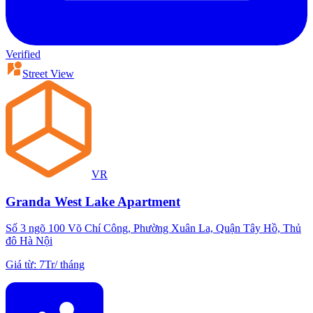
Verified
Street View
VR
Granda West Lake Apartment
Số 3 ngõ 100 Võ Chí Công, Phường Xuân La, Quận Tây Hồ, Thủ
đô Hà Nội
Giá từ
:
7Tr
/
tháng