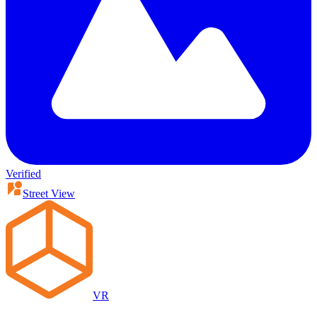
Verified
Street View
VR