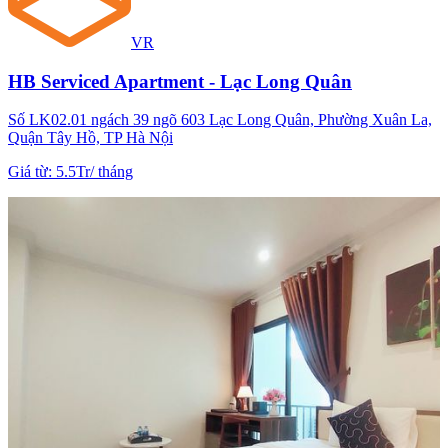
VR
HB Serviced Apartment - Lạc Long Quân
Số LK02.01 ngách 39 ngõ 603 Lạc Long Quân, Phường Xuân La,
Quận Tây Hồ, TP Hà Nội
Giá từ
:
5.5Tr
/
tháng