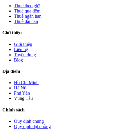
Thuê theo giờ
Thuê qua đêm
Thuê ngắn hạn
Thuê dài hạn
Giới thiệu
Giới thiệu
Liên hệ
Tuyển dụng
Blog
Địa điểm
Hồ Chí Minh
Hà Nội
Phú Yên
Vũng Tàu
Chính sách
Quy định chung
Quy định đặt phòng