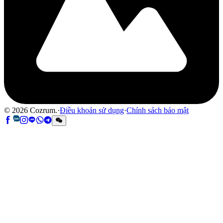
©
2026
Cozrum.
·
Điều khoản sử dụng
·
Chính sách bảo mật