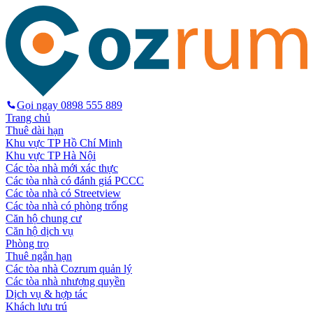
Gọi ngay
0898 555 889
Trang chủ
Thuê dài hạn
Khu vực TP Hồ Chí Minh
Khu vực TP Hà Nội
Các tòa nhà mới xác thực
Các tòa nhà có đánh giá PCCC
Các tòa nhà có Streetview
Các tòa nhà có phòng trống
Căn hộ chung cư
Căn hộ dịch vụ
Phòng trọ
Thuê ngắn hạn
Các tòa nhà Cozrum quản lý
Các tòa nhà nhượng quyền
Dịch vụ & hợp tác
Khách lưu trú