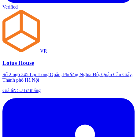
Verified
VR
Lotus House
Số 2 ngõ 245 Lạc Long Quân, Phường Nghĩa Đô, Quận Cầu Giấy,
Thành phố Hà Nội
Giá từ
:
5.7Tr
/
tháng