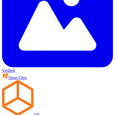
Verified
Street View
VR