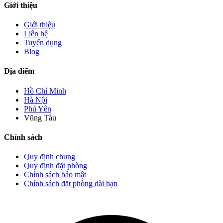
Giới thiệu
Giới thiệu
Liên hệ
Tuyển dụng
Blog
Địa điểm
Hồ Chí Minh
Hà Nội
Phú Yên
Vũng Tàu
Chính sách
Quy định chung
Quy định đặt phòng
Chính sách bảo mật
Chính sách đặt phòng dài hạn