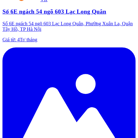
Số 6E ngách 54 ngõ 603 Lạc Long Quân
Số 6E ngách 54 ngõ 603 Lạc Long Quân, Phường Xuân La, Quận
Tây Hồ, TP Hà Nội
Giá từ
:
4Tr
/
tháng