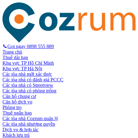
Gọi ngay
0898 555 889
Trang chủ
Thuê dài hạn
Khu vực TP Hồ Chí Minh
Khu vực TP Hà Nội
Các tòa nhà mới xác thực
Các tòa nhà có đánh giá PCCC
Các tòa nhà có Streetview
Các tòa nhà có phòng trống
Căn hộ chung cư
Căn hộ dịch vụ
Phòng trọ
Thuê ngắn hạn
Các tòa nhà Cozrum quản lý
Các tòa nhà nhượng quyền
Dịch vụ & hợp tác
Khách lưu trú