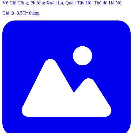
Võ Chí Công, Phường Xuân La, Quận Tây Hồ, Thủ đô Hà Nội
Giá từ
:
3.5Tr
/
tháng