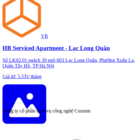
VR
HB Serviced Apartment - Lạc Long Quân
Số LK02.01 ngách 39 ngõ 603 Lạc Long Quân, Phường Xuân La,
Quận Tây Hồ, TP Hà Nội
Giá từ
:
5.5Tr
/
tháng
Công ty cổ phần dịch vụ công nghệ Cozrum