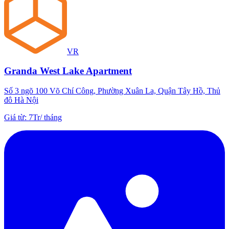
VR
Granda West Lake Apartment
Số 3 ngõ 100 Võ Chí Công, Phường Xuân La, Quận Tây Hồ, Thủ
đô Hà Nội
Giá từ
:
7Tr
/
tháng