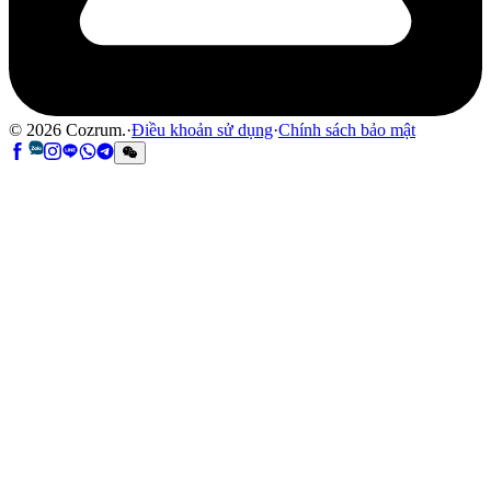
©
2026
Cozrum.
·
Điều khoản sử dụng
·
Chính sách bảo mật