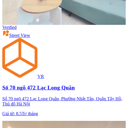
Verified
Street View
VR
Số 70 ngõ 472 Lạc Long Quân
Số 70 ngõ 472 Lạc Long Quân, Phường Nhật Tân, Quận Tây Hồ,
Thủ đô Hà Nội
Giá từ
:
8.5Tr
/
tháng