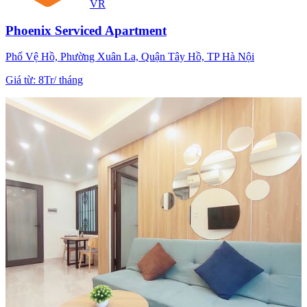
VR
Phoenix Serviced Apartment
Phố Vệ Hồ, Phường Xuân La, Quận Tây Hồ, TP Hà Nội
Giá từ
:
8Tr
/
tháng