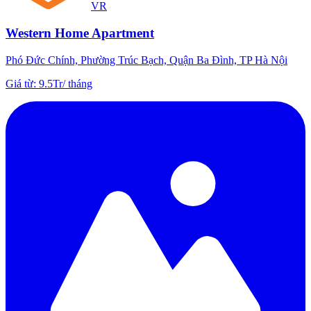
VR
Western Home Apartment
Phó Đức Chính, Phường Trúc Bạch, Quận Ba Đình, TP Hà Nội
Giá từ
:
9.5Tr
/
tháng