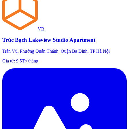
VR
Trúc Bạch Lakeview Studio Apartment
Trấn Vũ, Phường Quán Thánh, Quận Ba Đình, TP Hà Nội
Giá từ
:
9.5Tr
/
tháng