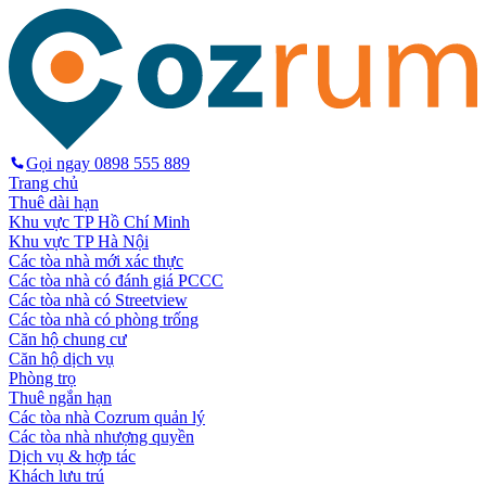
Gọi ngay
0898 555 889
Trang chủ
Thuê dài hạn
Khu vực TP Hồ Chí Minh
Khu vực TP Hà Nội
Các tòa nhà mới xác thực
Các tòa nhà có đánh giá PCCC
Các tòa nhà có Streetview
Các tòa nhà có phòng trống
Căn hộ chung cư
Căn hộ dịch vụ
Phòng trọ
Thuê ngắn hạn
Các tòa nhà Cozrum quản lý
Các tòa nhà nhượng quyền
Dịch vụ & hợp tác
Khách lưu trú