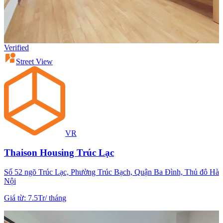
Verified
Street View
VR
Thaison Housing Trúc Lạc
Số 52 ngõ Trúc Lạc, Phường Trúc Bạch, Quận Ba Đình, Thủ đô Hà
Nội
Giá từ
:
7.5Tr
/
tháng