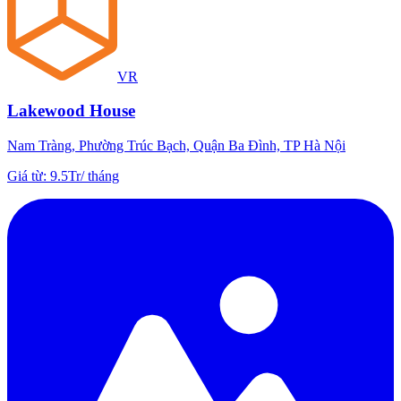
VR
Lakewood House
Nam Tràng, Phường Trúc Bạch, Quận Ba Đình, TP Hà Nội
Giá từ
:
9.5Tr
/
tháng