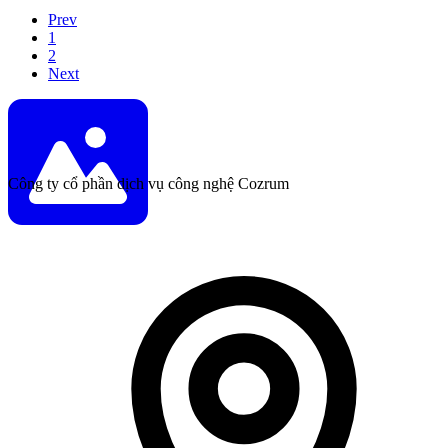
Prev
1
2
Next
Công ty cổ phần dịch vụ công nghệ Cozrum