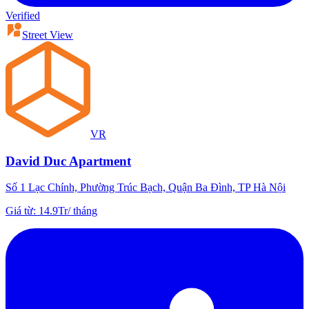
Verified
Street View
VR
David Duc Apartment
Số 1 Lạc Chính, Phường Trúc Bạch, Quận Ba Đình, TP Hà Nội
Giá từ
:
14.9Tr
/
tháng