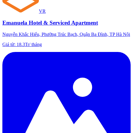
VR
Emanuela Hotel & Serviced Apartment
Nguyễn Khắc Hiếu, Phường Trúc Bạch, Quận Ba Đình, TP Hà Nội
Giá từ
:
18.3Tr
/
tháng