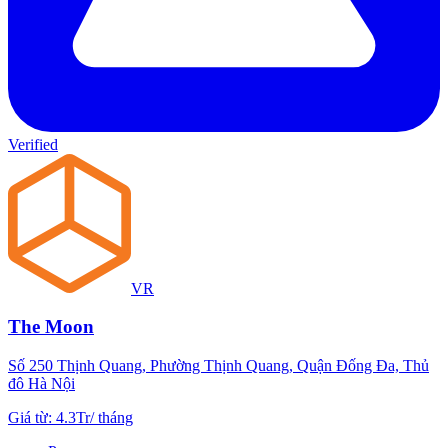
Verified
VR
The Moon
Số 250 Thịnh Quang, Phường Thịnh Quang, Quận Đống Đa, Thủ
đô Hà Nội
Giá từ
:
4.3Tr
/
tháng