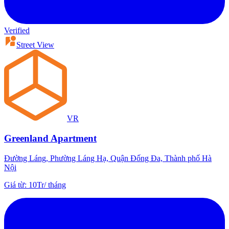
Verified
Street View
VR
Greenland Apartment
Đường Láng, Phường Láng Hạ, Quận Đống Đa, Thành phố Hà
Nội
Giá từ
:
10Tr
/
tháng