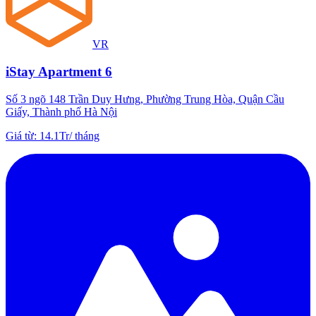
VR
iStay Apartment 6
Số 3 ngõ 148 Trần Duy Hưng, Phường Trung Hòa, Quận Cầu
Giấy, Thành phố Hà Nội
Giá từ
:
14.1Tr
/
tháng