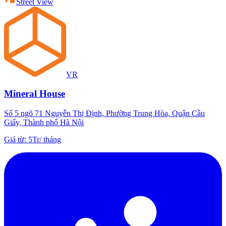
Street View
VR
Mineral House
Số 5 ngõ 71 Nguyễn Thị Định, Phường Trung Hòa, Quận Cầu
Giấy, Thành phố Hà Nội
Giá từ
:
5Tr
/
tháng