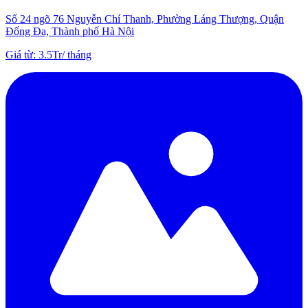
Số 24 ngõ 76 Nguyễn Chí Thanh, Phường Láng Thượng, Quận
Đống Đa, Thành phố Hà Nội
Giá từ
:
3.5Tr
/
tháng