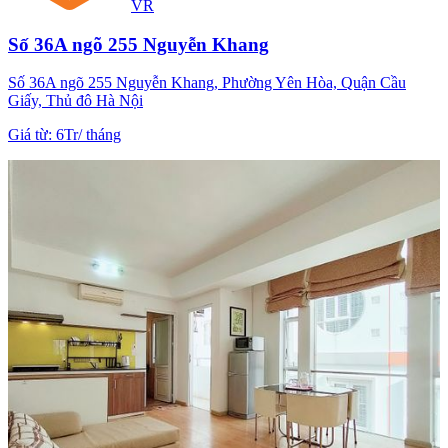
VR
Số 36A ngõ 255 Nguyễn Khang
Số 36A ngõ 255 Nguyễn Khang, Phường Yên Hòa, Quận Cầu
Giấy, Thủ đô Hà Nội
Giá từ
:
6Tr
/
tháng