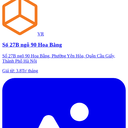
VR
Số 27B ngõ 90 Hoa Bằng
Số 27B ngõ 90 Hoa Bằng, Phường Yên Hòa, Quận Cầu Giấy,
Thành Phố Hà Nội
Giá từ
:
3.8Tr
/
tháng