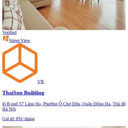
Verified
Street View
VR
ThaiSon Building
lô B ngõ 57 Láng Hạ, Phường Ô Chợ Dừa, Quận Đống Đa, Thủ đô
Hà Nội
Giá từ
:
8Tr
/
tháng