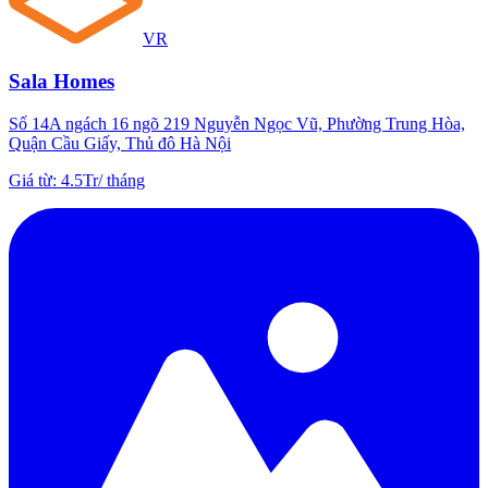
VR
Sala Homes
Số 14A ngách 16 ngõ 219 Nguyễn Ngọc Vũ, Phường Trung Hòa,
Quận Cầu Giấy, Thủ đô Hà Nội
Giá từ
:
4.5Tr
/
tháng