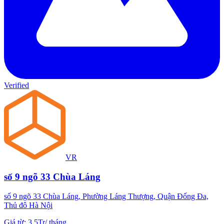
Verified
VR
số 9 ngõ 33 Chùa Láng
số 9 ngõ 33 Chùa Láng, Phường Láng Thượng, Quận Đống Đa,
Thủ đô Hà Nội
Giá từ
:
3.5Tr
/
tháng