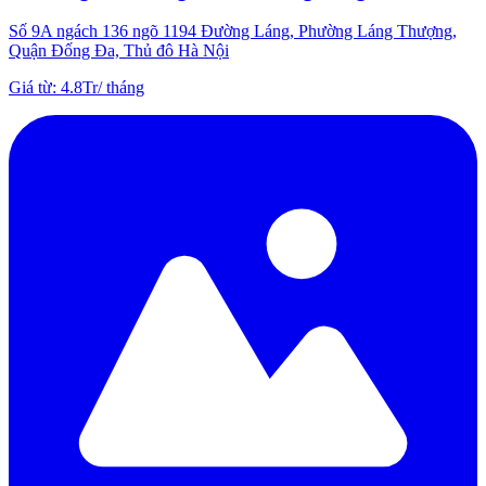
Số 9A ngách 136 ngõ 1194 Đường Láng, Phường Láng Thượng,
Quận Đống Đa, Thủ đô Hà Nội
Giá từ
:
4.8Tr
/
tháng