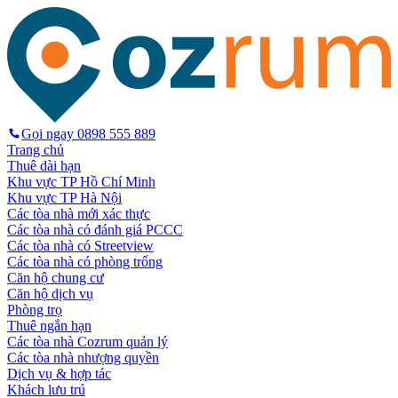
Gọi ngay
0898 555 889
Trang chủ
Thuê dài hạn
Khu vực TP Hồ Chí Minh
Khu vực TP Hà Nội
Các tòa nhà mới xác thực
Các tòa nhà có đánh giá PCCC
Các tòa nhà có Streetview
Các tòa nhà có phòng trống
Căn hộ chung cư
Căn hộ dịch vụ
Phòng trọ
Thuê ngắn hạn
Các tòa nhà Cozrum quản lý
Các tòa nhà nhượng quyền
Dịch vụ & hợp tác
Khách lưu trú