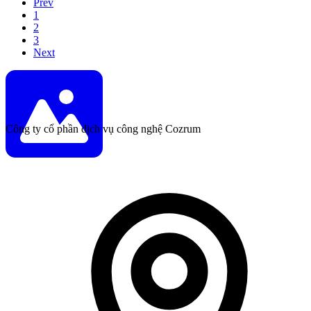
Prev
1
2
3
Next
Công ty cổ phần dịch vụ công nghệ Cozrum