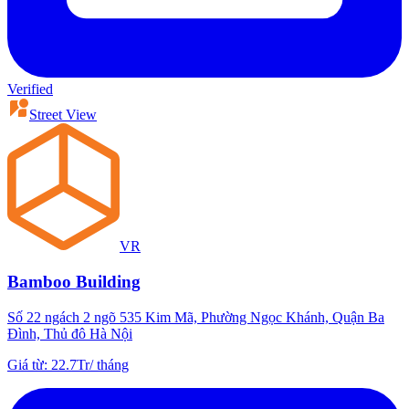
Verified
Street View
VR
Bamboo Building
Số 22 ngách 2 ngõ 535 Kim Mã, Phường Ngọc Khánh, Quận Ba
Đình, Thủ đô Hà Nội
Giá từ
:
22.7Tr
/
tháng