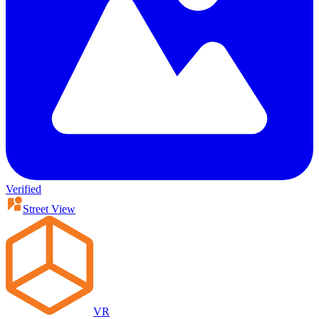
Verified
Street View
VR