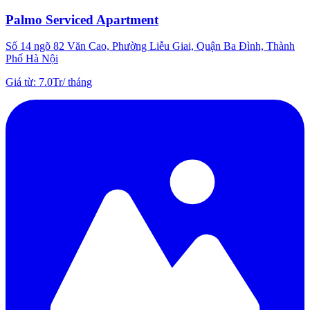
Palmo Serviced Apartment
Số 14 ngõ 82 Văn Cao, Phường Liễu Giai, Quận Ba Đình, Thành
Phố Hà Nội
Giá từ
:
7.0Tr
/
tháng