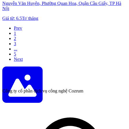
Nguyễn Văn Huyên, Phường Quan Hoa, Quận Cầu Giấy, TP Hà
Nội
Giá từ
:
6.5Tr
/
tháng
Prev
1
2
3
...
5
Next
Công ty cổ phần dịch vụ công nghệ Cozrum