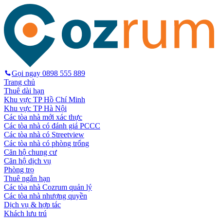
Gọi ngay
0898 555 889
Trang chủ
Thuê dài hạn
Khu vực TP Hồ Chí Minh
Khu vực TP Hà Nội
Các tòa nhà mới xác thực
Các tòa nhà có đánh giá PCCC
Các tòa nhà có Streetview
Các tòa nhà có phòng trống
Căn hộ chung cư
Căn hộ dịch vụ
Phòng trọ
Thuê ngắn hạn
Các tòa nhà Cozrum quản lý
Các tòa nhà nhượng quyền
Dịch vụ & hợp tác
Khách lưu trú