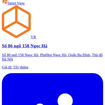
Street View
VR
Số 86 ngõ 158 Ngọc Hà
Số 86 ngõ 158 Ngọc Hà, Phường Ngọc Hà, Quận Ba Đình, Thủ đô
Hà Nội
Giá từ
:
5Tr
/
tháng