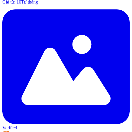
Giá từ
:
10Tr
/
tháng
Verified