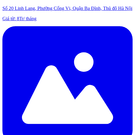
Số 20 Linh Lang, Phường Cống Vị, Quận Ba Đình, Thủ đô Hà Nội
Giá từ
:
8Tr
/
tháng