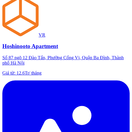
VR
Hoshinooto Apartment
Số 87 ngõ 12 Đào Tấn, Phường Cống Vị, Quận Ba Đình, Thành
phố Hà Nội
Giá từ
:
12.6Tr
/
tháng