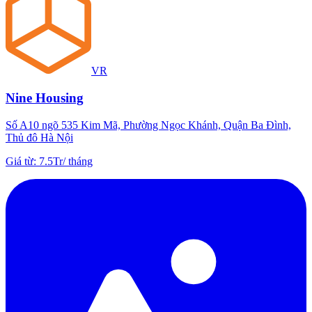
VR
Nine Housing
Số A10 ngõ 535 Kim Mã, Phường Ngọc Khánh, Quận Ba Đình,
Thủ đô Hà Nội
Giá từ
:
7.5Tr
/
tháng