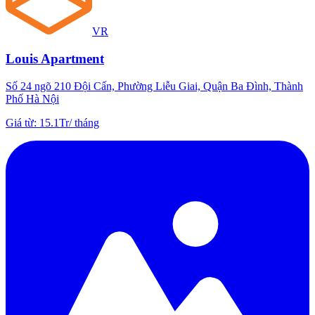
VR
Louis Apartment
Số 24 ngõ 210 Đội Cấn, Phường Liễu Giai, Quận Ba Đình, Thành
Phố Hà Nội
Giá từ
:
15.1Tr
/
tháng