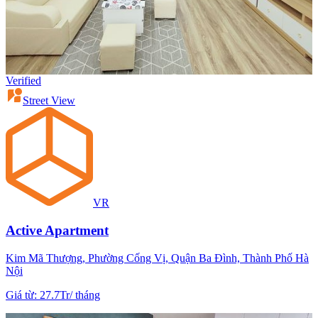
Verified
Street View
VR
Active Apartment
Kim Mã Thượng, Phường Cống Vị, Quận Ba Đình, Thành Phố Hà
Nội
Giá từ
:
27.7Tr
/
tháng