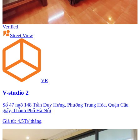
Verified
Street View
VR
V-studio 2
Số 47 ngõ 148 Trần Duy Hưng, Phường Trung Hòa, Quận Cầu
giấy, Thành Phố Hà Nội
Giá từ
:
4.5Tr
/
tháng