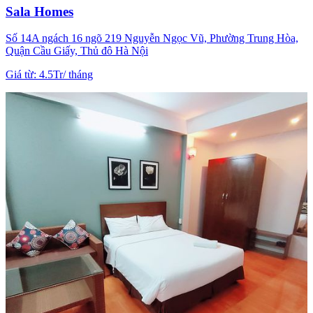
Sala Homes
Số 14A ngách 16 ngõ 219 Nguyễn Ngọc Vũ, Phường Trung Hòa,
Quận Cầu Giấy, Thủ đô Hà Nội
Giá từ
:
4.5Tr
/
tháng