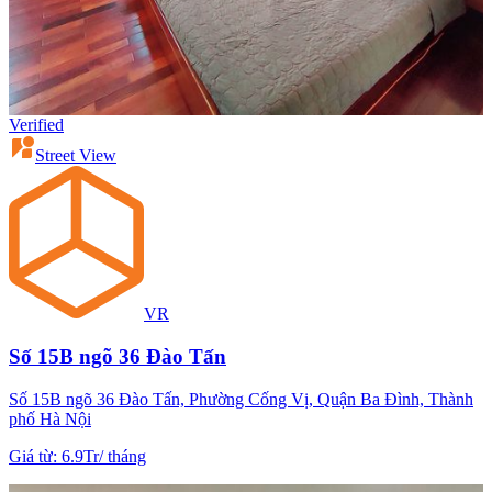
Verified
Street View
VR
Số 15B ngõ 36 Đào Tấn
Số 15B ngõ 36 Đào Tấn, Phường Cống Vị, Quận Ba Đình, Thành
phố Hà Nội
Giá từ
:
6.9Tr
/
tháng