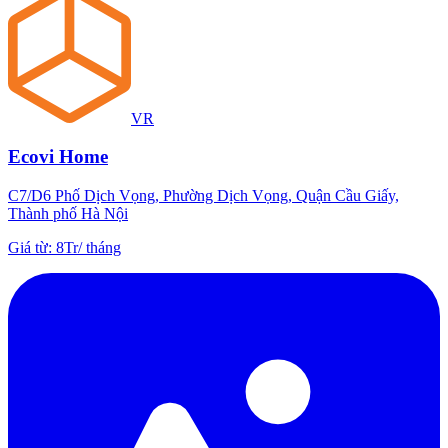
VR
Ecovi Home
C7/D6 Phố Dịch Vọng, Phường Dịch Vọng, Quận Cầu Giấy,
Thành phố Hà Nội
Giá từ
:
8Tr
/
tháng