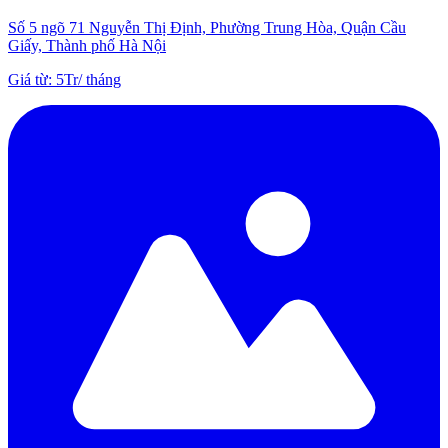
Số 5 ngõ 71 Nguyễn Thị Định, Phường Trung Hòa, Quận Cầu
Giấy, Thành phố Hà Nội
Giá từ
:
5Tr
/
tháng