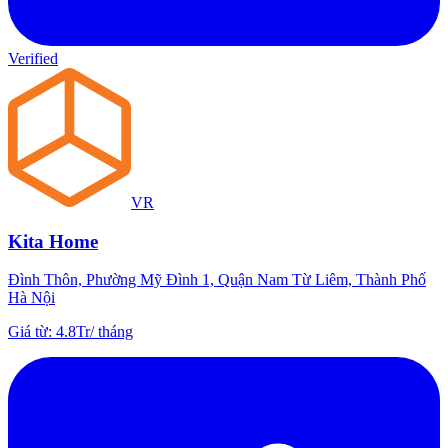
Verified
VR
Kita Home
Đình Thôn, Phường Mỹ Đình 1, Quận Nam Từ Liêm, Thành Phố
Hà Nội
Giá từ
:
4.8Tr
/
tháng