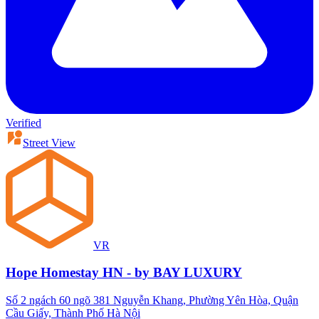
Verified
Street View
VR
Hope Homestay HN - by BAY LUXURY
Số 2 ngách 60 ngõ 381 Nguyễn Khang, Phường Yên Hòa, Quận
Cầu Giấy, Thành Phố Hà Nội