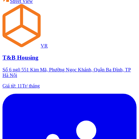
Street View
VR
T&B Housing
Số 6 ngõ 551 Kim Mã, Phường Ngọc Khánh, Quận Ba Đình, TP
Hà Nội
Giá từ
:
11Tr
/
tháng