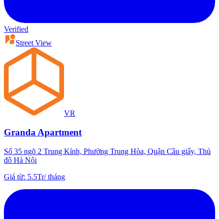
Verified
Street View
VR
Granda Apartment
Số 35 ngõ 2 Trung Kính, Phường Trung Hòa, Quận Cầu giấy, Thủ
đô Hà Nội
Giá từ
:
5.5Tr
/
tháng