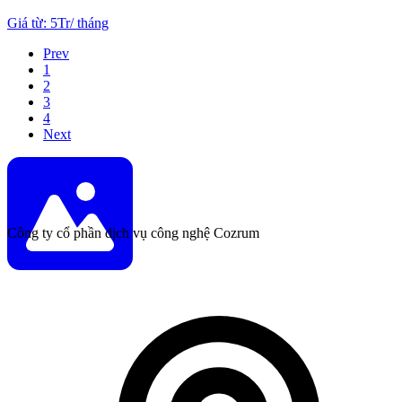
Giá từ
:
5Tr
/
tháng
Prev
1
2
3
4
Next
Công ty cổ phần dịch vụ công nghệ Cozrum