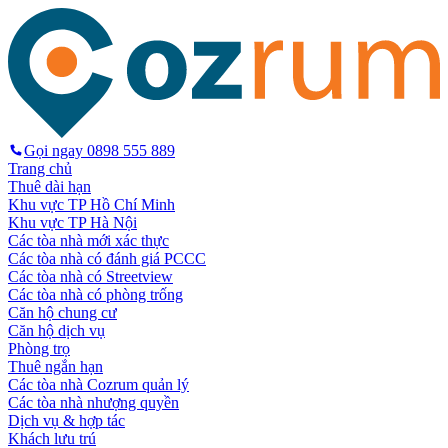
Gọi ngay
0898 555 889
Trang chủ
Thuê dài hạn
Khu vực TP Hồ Chí Minh
Khu vực TP Hà Nội
Các tòa nhà mới xác thực
Các tòa nhà có đánh giá PCCC
Các tòa nhà có Streetview
Các tòa nhà có phòng trống
Căn hộ chung cư
Căn hộ dịch vụ
Phòng trọ
Thuê ngắn hạn
Các tòa nhà Cozrum quản lý
Các tòa nhà nhượng quyền
Dịch vụ & hợp tác
Khách lưu trú