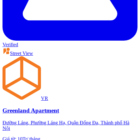
Verified
Street View
VR
Greenland Apartment
Đường Láng, Phường Láng Hạ, Quận Đống Đa, Thành phố Hà
Nội
Giá từ
:
10Tr
/
tháng