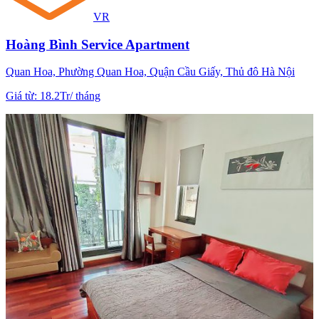
VR
Hoàng Bình Service Apartment
Quan Hoa, Phường Quan Hoa, Quận Cầu Giấy, Thủ đô Hà Nội
Giá từ
:
18.2Tr
/
tháng