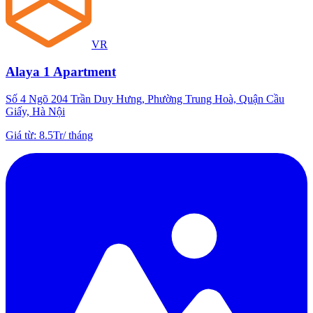
VR
Alaya 1 Apartment
Số 4 Ngõ 204 Trần Duy Hưng, Phường Trung Hoà, Quận Cầu
Giấy, Hà Nội
Giá từ
:
8.5Tr
/
tháng