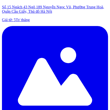
Số 15 Ngách 43 Ngõ 189 Nguyễn Ngọc Vũ, Phường Trung Hoà,
Quận Cầu Giấy, Thủ đô Hà Nội
Giá từ
:
5Tr
/
tháng