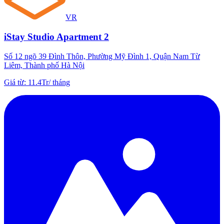
VR
iStay Studio Apartment 2
Số 12 ngõ 39 Đình Thôn, Phường Mỹ Đình 1, Quận Nam Từ
Liêm, Thành phố Hà Nội
Giá từ
:
11.4Tr
/
tháng