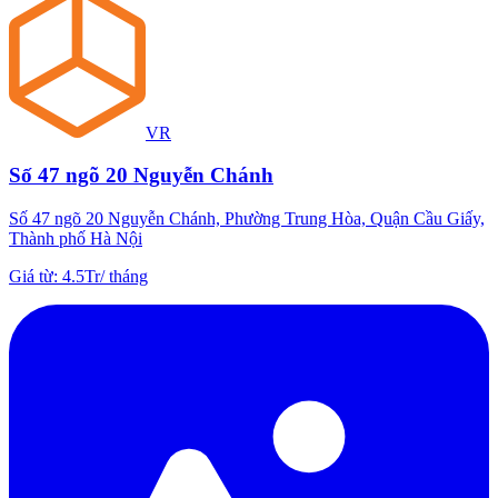
VR
Số 47 ngõ 20 Nguyễn Chánh
Số 47 ngõ 20 Nguyễn Chánh, Phường Trung Hòa, Quận Cầu Giấy,
Thành phố Hà Nội
Giá từ
:
4.5Tr
/
tháng