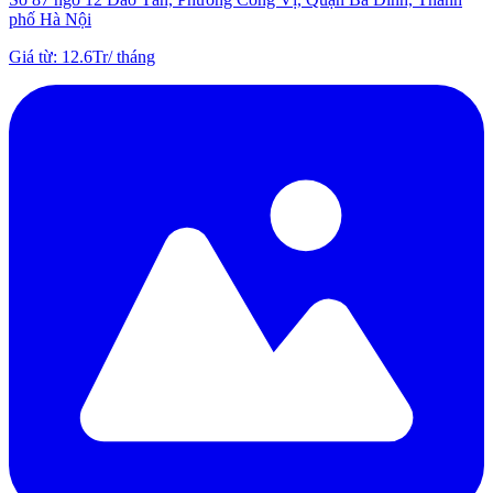
phố Hà Nội
Giá từ
:
12.6Tr
/
tháng