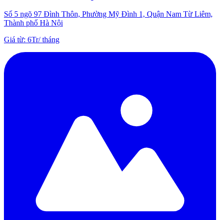
Số 5 ngõ 97 Đình Thôn, Phường Mỹ Đình 1, Quận Nam Từ Liêm,
Thành phố Hà Nội
Giá từ
:
6Tr
/
tháng