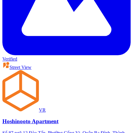
Verified
Street View
VR
Hoshinooto Apartment
Số 87 ngõ 12 Đào Tấn, Phường Cống Vị, Quận Ba Đình, Thành