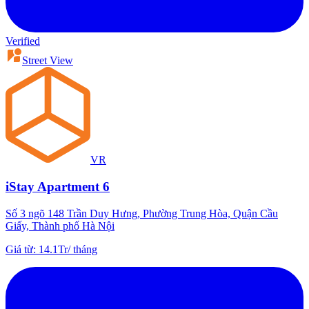
Verified
Street View
VR
iStay Apartment 6
Số 3 ngõ 148 Trần Duy Hưng, Phường Trung Hòa, Quận Cầu
Giấy, Thành phố Hà Nội
Giá từ
:
14.1Tr
/
tháng