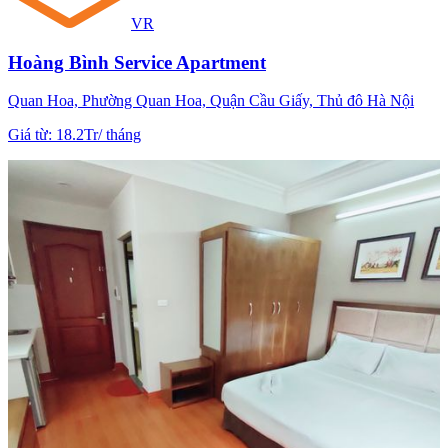
VR
Hoàng Bình Service Apartment
Quan Hoa, Phường Quan Hoa, Quận Cầu Giấy, Thủ đô Hà Nội
Giá từ
:
18.2Tr
/
tháng