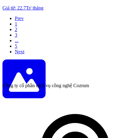
Giá từ
:
22.7Tr
/
tháng
Prev
1
2
3
...
5
Next
Công ty cổ phần dịch vụ công nghệ Cozrum