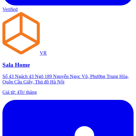
Verified
VR
Sala Home
Số 43 Ngách 43 Ngõ 189 Nguyễn Ngọc Vũ, Phường Trung Hòa,
Quận Cầu Giấy, Thủ đô Hà Nội
Giá từ
:
4Tr
/
tháng