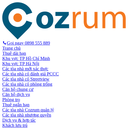
Gọi ngay
0898 555 889
Trang chủ
Thuê dài hạn
Khu vực TP Hồ Chí Minh
Khu vực TP Hà Nội
Các tòa nhà mới xác thực
Các tòa nhà có đánh giá PCCC
Các tòa nhà có Streetview
Các tòa nhà có phòng trống
Căn hộ chung cư
Căn hộ dịch vụ
Phòng trọ
Thuê ngắn hạn
Các tòa nhà Cozrum quản lý
Các tòa nhà nhượng quyền
Dịch vụ & hợp tác
Khách lưu trú