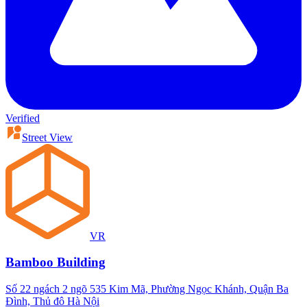
Verified
Street View
VR
Bamboo Building
Số 22 ngách 2 ngõ 535 Kim Mã, Phường Ngọc Khánh, Quận Ba
Đình, Thủ đô Hà Nội