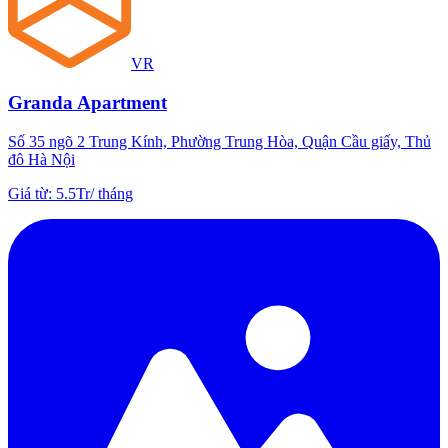
VR
Granda Apartment
Số 35 ngõ 2 Trung Kính, Phường Trung Hòa, Quận Cầu giấy, Thủ
đô Hà Nội
Giá từ
:
5.5Tr
/
tháng