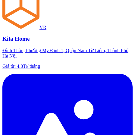
VR
Kita Home
Đình Thôn, Phường Mỹ Đình 1, Quận Nam Từ Liêm, Thành Phố
Hà Nội
Giá từ
:
4.8Tr
/
tháng