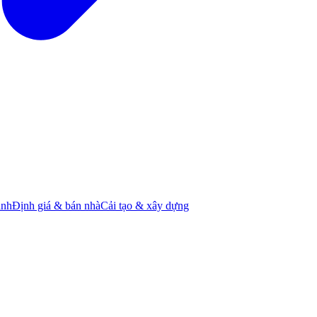
ành
Định giá & bán nhà
Cải tạo & xây dựng