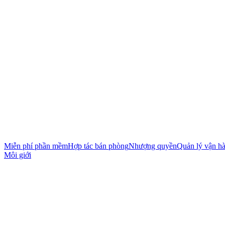
Miễn phí phần mềm
Hợp tác bán phòng
Nhượng quyền
Quản lý vận h
Môi giới