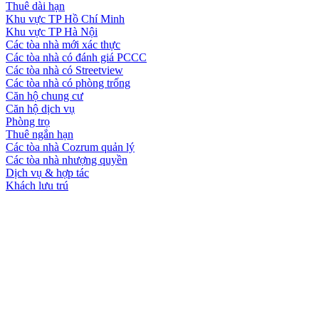
Thuê dài hạn
Khu vực TP Hồ Chí Minh
Khu vực TP Hà Nội
Các tòa nhà mới xác thực
Các tòa nhà có đánh giá PCCC
Các tòa nhà có Streetview
Các tòa nhà có phòng trống
Căn hộ chung cư
Căn hộ dịch vụ
Phòng trọ
Thuê ngắn hạn
Các tòa nhà Cozrum quản lý
Các tòa nhà nhượng quyền
Dịch vụ & hợp tác
Khách lưu trú