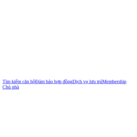
Tìm kiếm căn hộ
Đảm bảo hợp đồng
Dịch vụ lưu trú
Membership
Chủ nhà