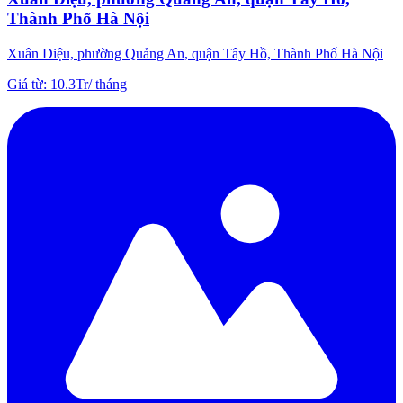
Thành Phố Hà Nội
Xuân Diệu, phường Quảng An, quận Tây Hồ, Thành Phố Hà Nội
Giá từ
:
10.3Tr
/
tháng