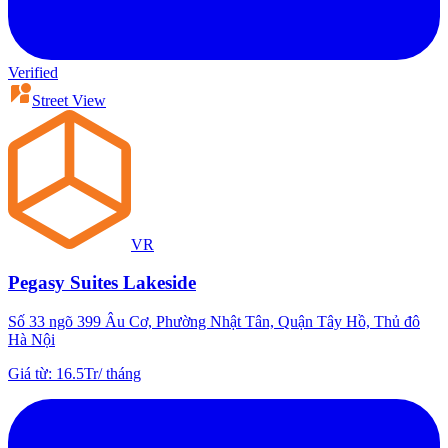
Verified
Street View
VR
Pegasy Suites Lakeside
Số 33 ngõ 399 Âu Cơ, Phường Nhật Tân, Quận Tây Hồ, Thủ đô
Hà Nội
Giá từ
:
16.5Tr
/
tháng