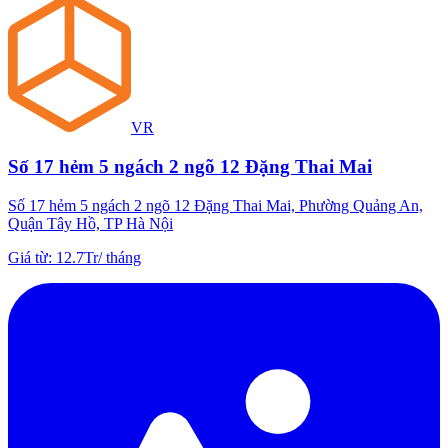
VR
Số 17 hẻm 5 ngách 2 ngõ 12 Đặng Thai Mai
Số 17 hẻm 5 ngách 2 ngõ 12 Đặng Thai Mai, Phường Quảng An,
Quận Tây Hồ, TP Hà Nội
Giá từ
:
12.7Tr
/
tháng