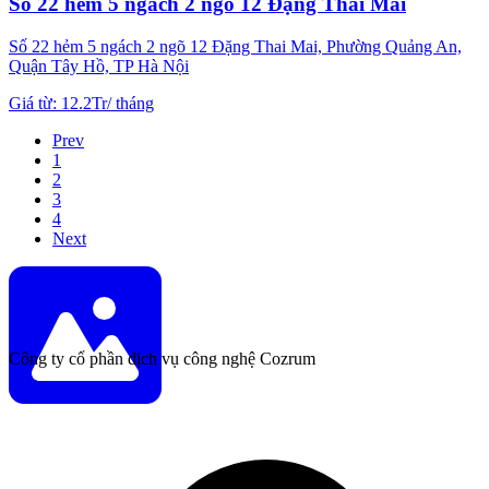
Số 22 hẻm 5 ngách 2 ngõ 12 Đặng Thai Mai
Số 22 hẻm 5 ngách 2 ngõ 12 Đặng Thai Mai, Phường Quảng An,
Quận Tây Hồ, TP Hà Nội
Giá từ
:
12.2Tr
/
tháng
Prev
1
2
3
4
Next
Công ty cổ phần dịch vụ công nghệ Cozrum