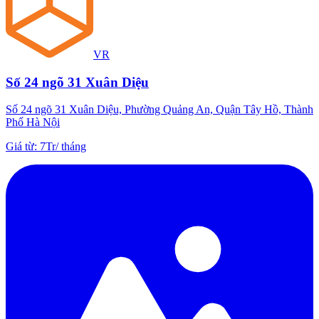
VR
Số 24 ngõ 31 Xuân Diệu
Số 24 ngõ 31 Xuân Diệu, Phường Quảng An, Quận Tây Hồ, Thành
Phố Hà Nội
Giá từ
:
7Tr
/
tháng