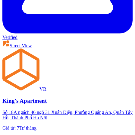
Verified
Street View
VR
King's Apartment
Số 18A ngách 46 ngõ 31 Xuân Diệu, Phường Quảng An, Quận Tây
Hồ, Thành Phố Hà Nội
Giá từ
:
7Tr
/
tháng