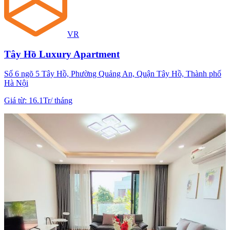
VR
Tây Hồ Luxury Apartment
Số 6 ngõ 5 Tây Hồ, Phường Quảng An, Quận Tây Hồ, Thành phố
Hà Nội
Giá từ
:
16.1Tr
/
tháng