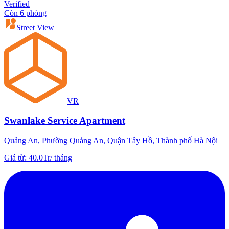
Verified
Còn 6 phòng
Street View
VR
Swanlake Service Apartment
Quảng An, Phường Quảng An, Quận Tây Hồ, Thành phố Hà Nội
Giá từ
:
40.0Tr
/
tháng