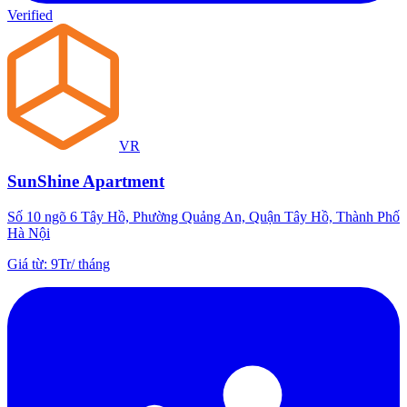
Verified
VR
SunShine Apartment
Số 10 ngõ 6 Tây Hồ, Phường Quảng An, Quận Tây Hồ, Thành Phố
Hà Nội
Giá từ
:
9Tr
/
tháng