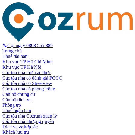
Gọi ngay
0898 555 889
Trang chủ
Thuê dài hạn
Khu vực TP Hồ Chí Minh
Khu vực TP Hà Nội
Các tòa nhà mới xác thực
Các tòa nhà có đánh giá PCCC
Các tòa nhà có Streetview
Các tòa nhà có phòng trống
Căn hộ chung cư
Căn hộ dịch vụ
Phòng trọ
Thuê ngắn hạn
Các tòa nhà Cozrum quản lý
Các tòa nhà nhượng quyền
Dịch vụ & hợp tác
Khách lưu trú