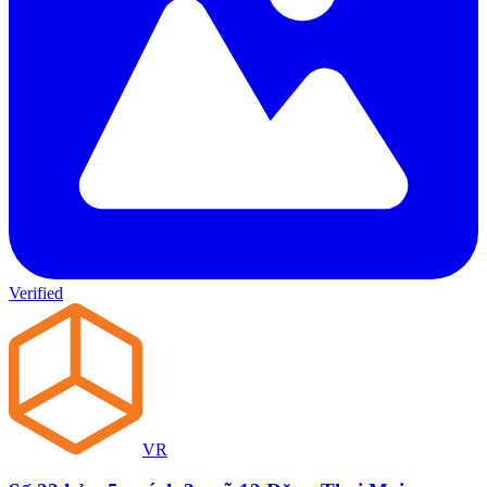
Verified
VR