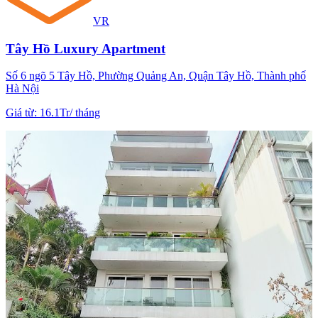
VR
Tây Hồ Luxury Apartment
Số 6 ngõ 5 Tây Hồ, Phường Quảng An, Quận Tây Hồ, Thành phố
Hà Nội
Giá từ
:
16.1Tr
/
tháng