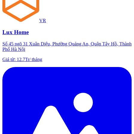
VR
Lux Home
Số 45 ngõ 31 Xuân Diệu, Phường Quảng An, Quận Tây Hồ, Thành
Phố Hà Nội
Giá từ
:
12.7Tr
/
tháng