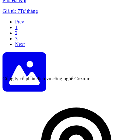
Phố Hà Nội
Giá từ
:
7Tr
/
tháng
Prev
1
2
3
Next
Công ty cổ phần dịch vụ công nghệ Cozrum