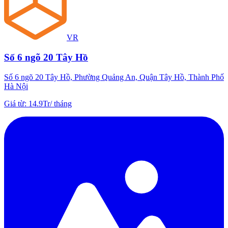
VR
Số 6 ngõ 20 Tây Hồ
Số 6 ngõ 20 Tây Hồ, Phường Quảng An, Quận Tây Hồ, Thành Phố
Hà Nội
Giá từ
:
14.9Tr
/
tháng