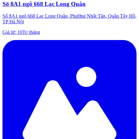
Số 8A1 ngõ 668 Lạc Long Quân
Số 8A1 ngõ 668 Lạc Long Quân, Phường Nhật Tân, Quận Tây Hồ,
TP Hà Nội
Giá từ
:
10Tr
/
tháng