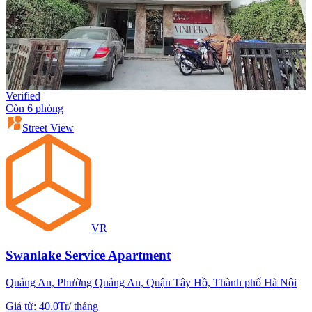
Verified
Còn 6 phòng
Street View
VR
Swanlake Service Apartment
Quảng An, Phường Quảng An, Quận Tây Hồ, Thành phố Hà Nội
Giá từ
:
40.0Tr
/
tháng