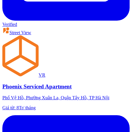
Verified
Street View
VR
Phoenix Serviced Apartment
Phố Vệ Hồ, Phường Xuân La, Quận Tây Hồ, TP Hà Nội
Giá từ
:
8Tr
/
tháng