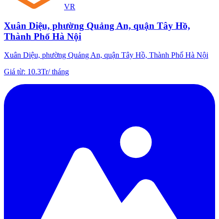
VR
Xuân Diệu, phường Quảng An, quận Tây Hồ,
Thành Phố Hà Nội
Xuân Diệu, phường Quảng An, quận Tây Hồ, Thành Phố Hà Nội
Giá từ
:
10.3Tr
/
tháng