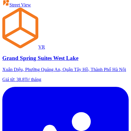
Street View
VR
Grand Spring Suites West Lake
Xuân Diệu, Phường Quảng An, Quận Tây Hồ, Thành Phố Hà Nội
Giá từ
:
38.8Tr
/
tháng