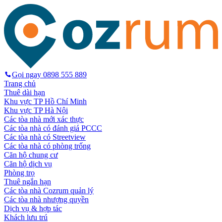
Gọi ngay
0898 555 889
Trang chủ
Thuê dài hạn
Khu vực TP Hồ Chí Minh
Khu vực TP Hà Nội
Các tòa nhà mới xác thực
Các tòa nhà có đánh giá PCCC
Các tòa nhà có Streetview
Các tòa nhà có phòng trống
Căn hộ chung cư
Căn hộ dịch vụ
Phòng trọ
Thuê ngắn hạn
Các tòa nhà Cozrum quản lý
Các tòa nhà nhượng quyền
Dịch vụ & hợp tác
Khách lưu trú