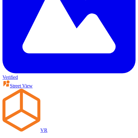
Verified
Street View
VR