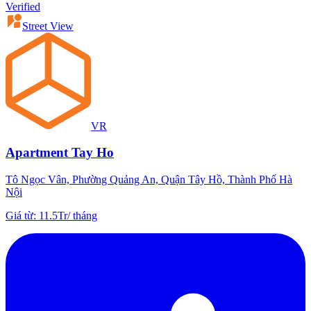
Verified
Street View
VR
Apartment Tay Ho
Tô Ngọc Vân, Phường Quảng An, Quận Tây Hồ, Thành Phố Hà
Nội
Giá từ
:
11.5Tr
/
tháng